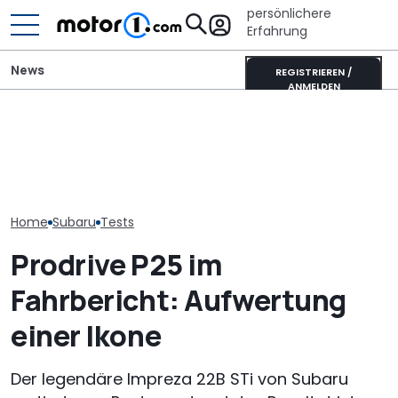
persönlichere
Erfahrung
News
REGISTRIEREN /
ANMELDEN
Kia PV5 Passenger (2026)
Dieser Camper hat einen
Toyota Coroll
im Test: VW ID. Buzz im
eigenen Schlafplatz für
Sports (2026) 
Visier
große Hunde
Alles Taxi ode
Home
Subaru
Tests
Prodrive P25 im
Fahrbericht: Aufwertung
einer Ikone
Der legendäre Impreza 22B STi von Subaru