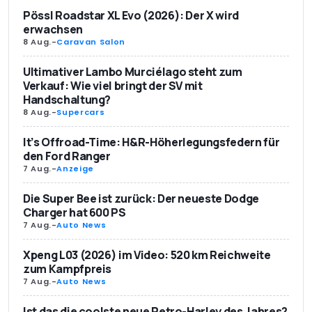
Pössl Roadstar XL Evo (2026): Der X wird
erwachsen
8 Aug.
-
Caravan Salon
Ultimativer Lambo Murciélago steht zum
Verkauf: Wie viel bringt der SV mit
Handschaltung?
8 Aug.
-
Supercars
It’s Offroad-Time: H&R-Höherlegungsfedern für
den Ford Ranger
7 Aug.
-
Anzeige
Die Super Bee ist zurück: Der neueste Dodge
Charger hat 600 PS
7 Aug.
-
Auto News
Xpeng L03 (2026) im Video: 520 km Reichweite
zum Kampfpreis
7 Aug.
-
Auto News
Ist das die coolste neue Retro-Harley des Jahres?