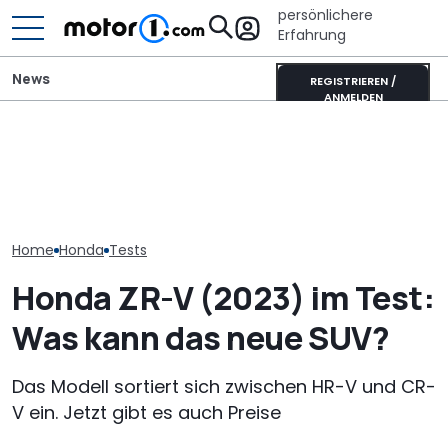
persönlichere
Erfahrung
News
REGISTRIEREN /
ANMELDEN
Unterwegs im
Mitsubishi Grandis
Pössl Roadstar XL Evo
Donkervoort P
Mildhybrid (2026) im Test:
(2026): Der X wird
Nichts fühlt si
Erfreulich normal!
erwachsen
lebendig an
Home
Honda
Tests
Honda ZR-V (2023) im Test:
Was kann das neue SUV?
Das Modell sortiert sich zwischen HR-V und CR-
V ein. Jetzt gibt es auch Preise