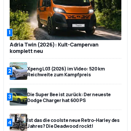
750 kg
Anhängelast
5,8 Liter/100 km
Verbrauch
(WLTP)
1
132 g/km CO2, Euro
Emission
Adria Twin (2026): Kult-Campervan
6d
komplett neu
Xpeng L03 (2026) im Video: 520 km
2
Reichweite zum Kampfpreis
Die Super Bee ist zurück: Der neueste
3
Dodge Charger hat 600 PS
Ist das die coolste neue Retro-Harley des
4
Jahres? Die Deadwood rockt!