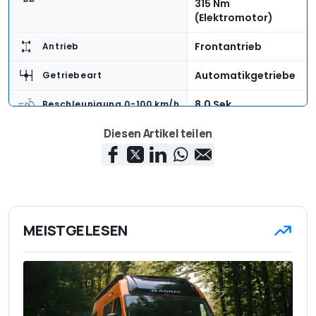
315 Nm
(Elektromotor)
Frontantrieb
Antrieb
Automatikgetriebe
Getriebeart
8,0 Sek.
Beschleunigung 0-100 km/h
Diesen Artikel teilen
173 km/h
Höchstgeschwindigkeit
4.568 mm
Länge
1.840 mm
Breite
1.620 mm
Höhe
MEISTGELESEN
370 - 1.291 Liter
Kofferraumvolumen
1.710 kg
Leergewicht
445 kg
Zuladung