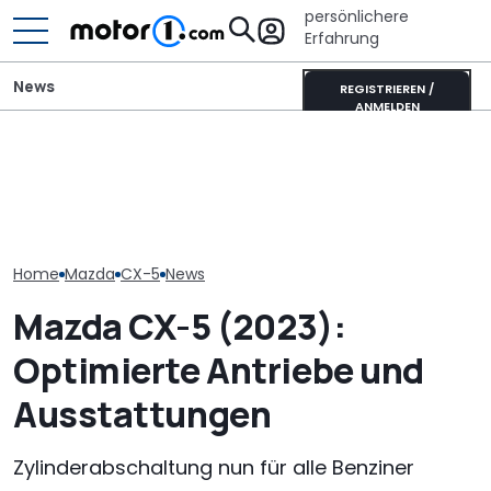
persönlichere
Erfahrung
News
REGISTRIEREN /
ANMELDEN
Mazda-Chef: Neuer MX-5
Wer gehört wem? Alle
Tatsächlicher
könnte auch als reines
großen Automarken und
Mazda CX-80 2
Elektroauto kommen
ihre Mutterkonzerne
(2026) im Tes
Home
Mazda
CX-5
News
Mazda CX-5 (2023):
Optimierte Antriebe und
Ausstattungen
Zylinderabschaltung nun für alle Benziner