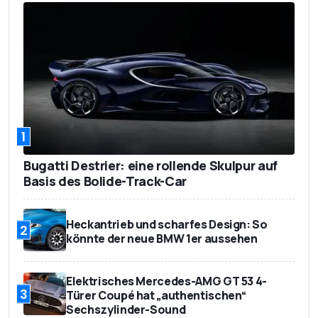
1
Bugatti Destrier: eine rollende Skulpur auf
Basis des Bolide-Track-Car
Heckantrieb und scharfes Design: So
2
könnte der neue BMW 1er aussehen
Elektrisches Mercedes-AMG GT 53 4-
3
Türer Coupé hat „authentischen“
Sechszylinder-Sound