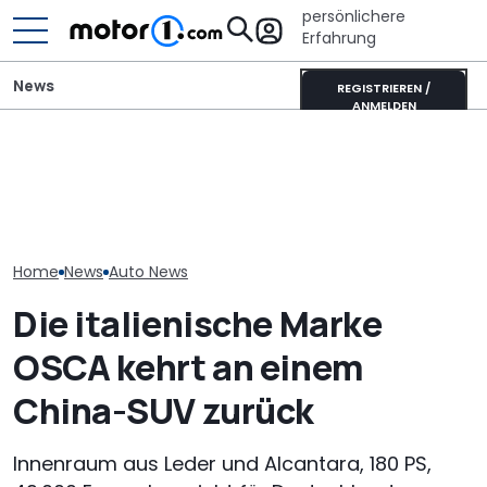
persönlichere
Erfahrung
News
REGISTRIEREN /
ANMELDEN
Elektrisches Mercedes-
AMG GT 53 4-Türer
Lamborghini Revuelto SV
Neuer Audi Q
Coupé hat
sammelt schon vor dem
Zweite Genera
„authentischen“
Debüt Rekorde
SUV-Coupés b
Sechszylinder-Sound
Home
News
Auto News
Die italienische Marke
OSCA kehrt an einem
China-SUV zurück
Innenraum aus Leder und Alcantara, 180 PS,