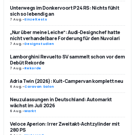
Unterwegs im Donkervoort P24 RS: Nichts fühlt
sich so lebendig an
7 Aug.
-
Einzeltests
„Nur über meine Leiche“: Audi-Designchef hatte
nicht verhandelbare Forderung für den Nuvolari
7 Aug.
-
Designstudien
Lamborghini Revuelto SV sammelt schon vor dem
Debüt Rekorde
7 Aug.
-
Rekorde
Adria Twin (2026): Kult-Campervan komplett neu
6 Aug.
-
Caravan Salon
Neuzulassungen in Deutschland: Automarkt
wächst im Juli 2026
6 Aug.
-
Markt
Veloce Aperion: Irrer Zweitakt-Achtzylinder mit
280 PS