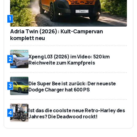
1.866 kg
Leergewicht
1
418 kg
Zuladung
Adria Twin (2026): Kult-Campervan
42.790 Euro
Basispreis
komplett neu
Xpeng L03 (2026) im Video: 520 km
2
Reichweite zum Kampfpreis
Die Super Bee ist zurück: Der neueste
3
Dodge Charger hat 600 PS
Ist das die coolste neue Retro-Harley des
4
Jahres? Die Deadwood rockt!