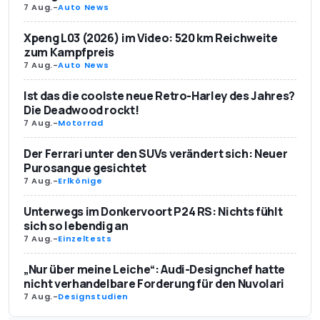
7 Aug.
-
Auto News
Xpeng L03 (2026) im Video: 520 km Reichweite
zum Kampfpreis
7 Aug.
-
Auto News
Ist das die coolste neue Retro-Harley des Jahres?
Die Deadwood rockt!
7 Aug.
-
Motorrad
Der Ferrari unter den SUVs verändert sich: Neuer
Purosangue gesichtet
7 Aug.
-
Erlkönige
Unterwegs im Donkervoort P24 RS: Nichts fühlt
sich so lebendig an
7 Aug.
-
Einzeltests
„Nur über meine Leiche“: Audi-Designchef hatte
nicht verhandelbare Forderung für den Nuvolari
7 Aug.
-
Designstudien