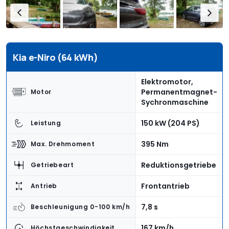
Kia e-Niro (64 kWh)
Elektromotor,
Permanentmagnet-
Motor
Sychronmaschine
150 kW (204 PS)
Leistung
395 Nm
Max. Drehmoment
Reduktionsgetriebe
Getriebeart
Frontantrieb
Antrieb
7,8 s
Beschleunigung 0-100 km/h
167 km/h
Höchstgeschwindigkeit