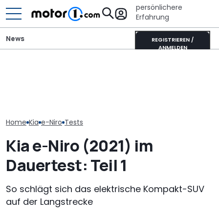
persönlichere
Erfahrung
News
REGISTRIEREN /
ANMELDEN
Kia EV4 Air (2026) im Test:
It’s Offroad-Time: H&R-
Kia bringt 202
Der neue König der
Höherlegungsfedern für
neue Modelle. 
Kompakten?
den Ford Ranger
sie alle
Home
Kia
e-Niro
Tests
Kia e-Niro (2021) im
Dauertest: Teil 1
So schlägt sich das elektrische Kompakt-SUV
auf der Langstrecke