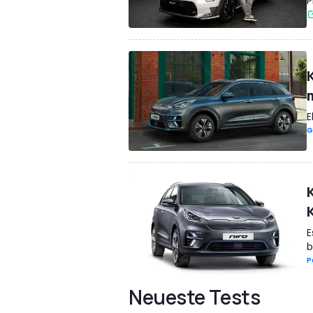
P
E
G
K
E
b
P
Neueste Tests