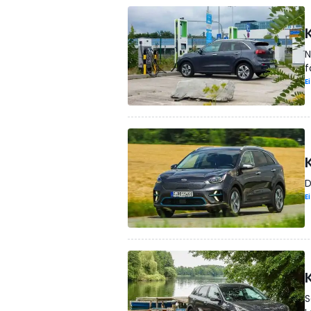
K
N
f
E
K
D
E
K
S