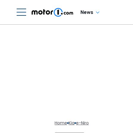
News
Home
Kia
e-Niro