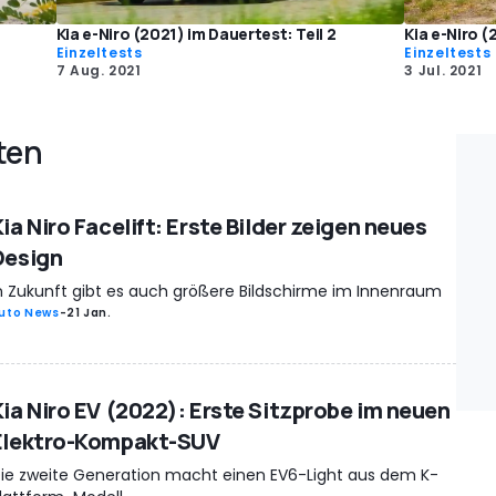
Kia e-Niro (2021) im Dauertest: Teil 2
Kia e-Niro (
Einzeltests
Einzeltests
7 Aug. 2021
3 Jul. 2021
ten
ia Niro Facelift: Erste Bilder zeigen neues
Design
n Zukunft gibt es auch größere Bildschirme im Innenraum
uto News
-
21 Jan.
Kia Niro EV (2022): Erste Sitzprobe im neuen
Elektro-Kompakt-SUV
ie zweite Generation macht einen EV6-Light aus dem K-