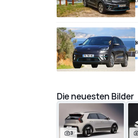
L
E
E
E
Die neuesten Bilder
3