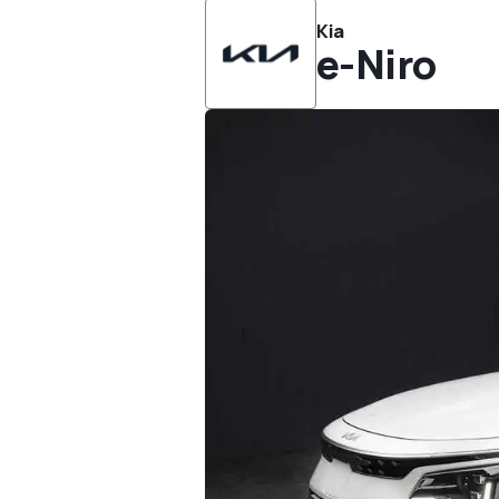
Kia
e-Niro