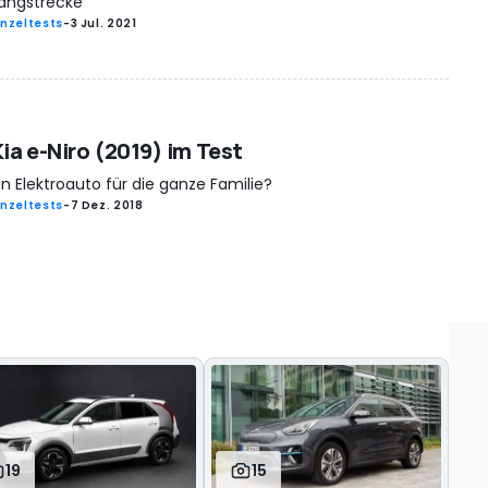
angstrecke
inzeltests
-
3 Jul. 2021
Kia e-Niro (2019) im Test
in Elektroauto für die ganze Familie?
inzeltests
-
7 Dez. 2018
19
15