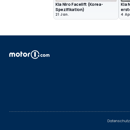
Kia Niro Facelift (Korea-
Kia 
Spezifikation)
erst
21 Jan.
4 Ap
Datenschutz