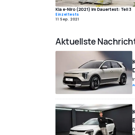
Kia e-Niro (2021) im Dauertest: Teil 3
Einzeltests
11 Sep. 2021
Aktuellste Nachrich
K
I
A
D