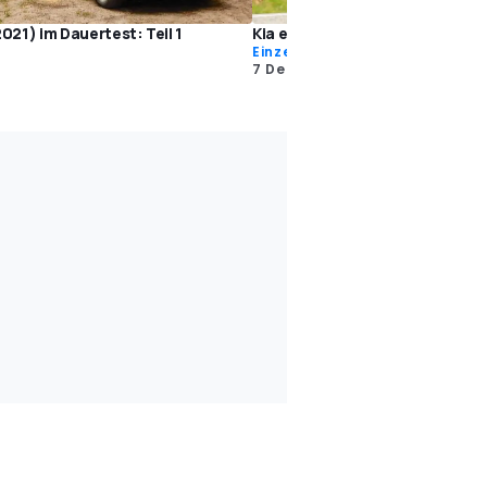
2021) im Dauertest: Teil 1
Kia e-Niro (2019) im Test
Einzeltests
7 Dez. 2018