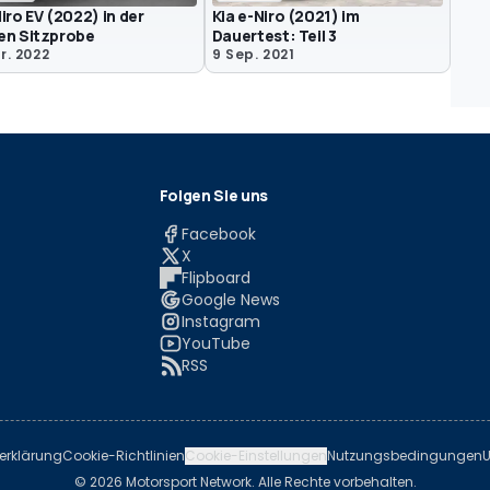
Niro EV (2022) in der
Kia e-Niro (2021) im
en Sitzprobe
Dauertest: Teil 3
r. 2022
9 Sep. 2021
Folgen Sie uns
Facebook
X
Flipboard
Google News
Instagram
YouTube
RSS
erklärung
Cookie-Richtlinien
Cookie-Einstellungen
Nutzungsbedingungen
U
© 2026 Motorsport Network. Alle Rechte vorbehalten.