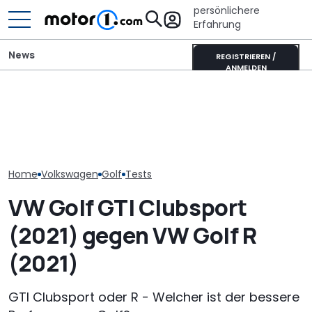
persönlichere
Erfahrung
News
REGISTRIEREN /
ANMELDEN
VW baut offiziellen 1.000-
Pössl Roadstar XL Evo
VW startet in 
PS-Golf mit Audi-
(2026): Der X wird
Vollhybrid-Ära
Fünfzylinder (Update)
erwachsen
T-Roc im Vorv
Home
Volkswagen
Golf
Tests
VW Golf GTI Clubsport
(2021) gegen VW Golf R
(2021)
GTI Clubsport oder R - Welcher ist der bessere