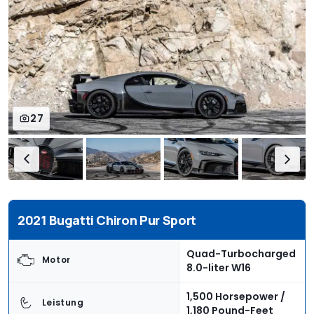
27
2021 Bugatti Chiron Pur Sport
Quad-Turbocharged
Motor
8.0-liter W16
1,500 Horsepower /
Leistung
1,180 Pound-Feet