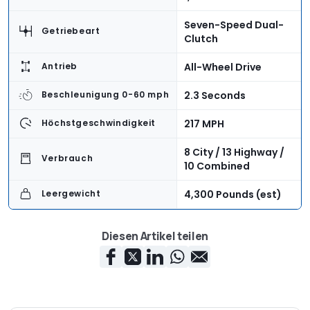
Seven-Speed Dual-
Getriebeart
Clutch
All-Wheel Drive
Antrieb
2.3 Seconds
Beschleunigung 0-60 mph
217 MPH
Höchstgeschwindigkeit
8 City / 13 Highway /
Verbrauch
10 Combined
4,300 Pounds (est)
Leergewicht
2
Anzahl der Sitze
Diesen Artikel teilen
$3.7 Million
Basispreis