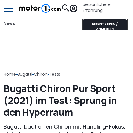
persönlichere
Erfahrung
News
REGISTRIEREN /
ANMELDEN
Bugatti Destrier: eine
Veloce Aperion: Irrer
Bugatti Royal
rollende Skulpur auf Basis
Zweitakt-Achtzylinder
Gigant mit 12,8
des Bolide-Track-Car
mit 280 PS
Korschenbroi
Home
Bugatti
Chiron
Tests
Bugatti Chiron Pur Sport
(2021) im Test: Sprung in
den Hyperraum
Bugatti baut einen Chiron mit Handling-Fokus,