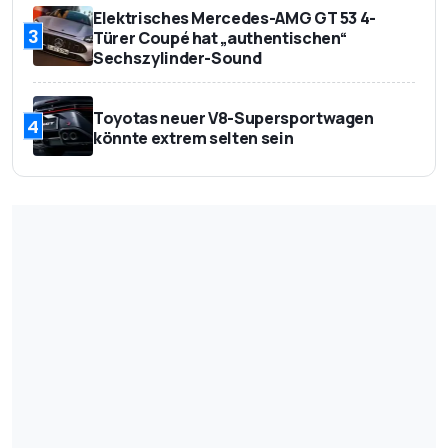
Elektrisches Mercedes-AMG GT 53 4-
3
Türer Coupé hat „authentischen“
Sechszylinder-Sound
Toyotas neuer V8-Supersportwagen
4
könnte extrem selten sein