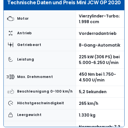
Technische Daten und Preis Mini JCW GP 2020
Vierzylinder-Turbo;
Motor
1.998 ccm
Vorderradantrieb
Antrieb
8-Gang-Automatik
Getriebeart
225 kW (306 PS) bei
Leistung
5.000-6.250 U/min
450 Nm bei 1.750-
Max. Drehmoment
4.500 U/min
5,2 Sekunden
Beschleunigung 0-100 km/h
265 km/h
Höchstgeschwindigkeit
1.330 kg
Leergewicht
Normverbrauch: 7,3