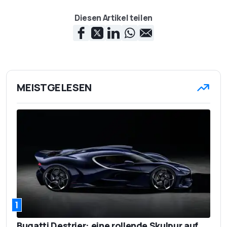
Verbrauch
Liter
Diesen Artikel teilen
167 g/km CO2
Emission
45.000 Euro
Basispreis
MEISTGELESEN
1
Bugatti Destrier: eine rollende Skulpur auf