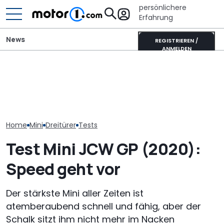
persönlichere
Erfahrung
News
REGISTRIEREN /
ANMELDEN
Mini Cooper Oxford
Edition (2026):
Adria Twin (2026): Kult-
Finaler Härtete
Sondermodell zum
Campervan komplett
erprobt neue
Jubiläum
neu
Countryman Ed
Home
Mini
Dreitürer
Tests
Test Mini JCW GP (2020):
Speed geht vor
Der stärkste Mini aller Zeiten ist
atemberaubend schnell und fähig, aber der
Schalk sitzt ihm nicht mehr im Nacken