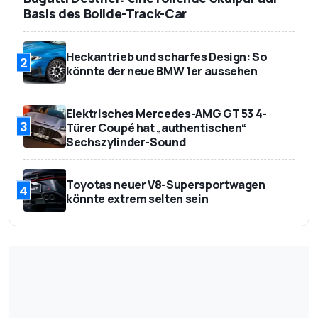
Basis des Bolide-Track-Car
Heckantrieb und scharfes Design: So
2
könnte der neue BMW 1er aussehen
Elektrisches Mercedes-AMG GT 53 4-
3
Türer Coupé hat „authentischen“
Sechszylinder-Sound
Toyotas neuer V8-Supersportwagen
4
könnte extrem selten sein