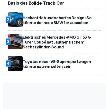
Basis des Bolide-Track-Car
Heckantrieb und scharfes Design: So
2
könnte der neue BMW 1er aussehen
Elektrisches Mercedes-AMG GT 53 4-
3
Türer Coupé hat „authentischen“
Sechszylinder-Sound
Toyotas neuer V8-Supersportwagen
4
könnte extrem selten sein