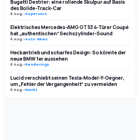
Bugatti Destrier: eine rollende Skulpur auf Basis
des Bolide-Track-Car
6 Aug.
-
Supercars
Elektrisches Mercedes-AMG GT 53 4-Türer Coupé
hat „authentischen“ Sechszylinder-Sound
6 Aug.
-
Auto News
Heckantrieb und scharfes Design: So könnte der
neue BMW 1er aussehen
6 Aug.
-
Renderings
Lucid verschiebt seinen Tesla-Model-Y-Gegner,
um „Fehler der Vergangenheit“ zu vermeiden
6 Aug.
-
Markt