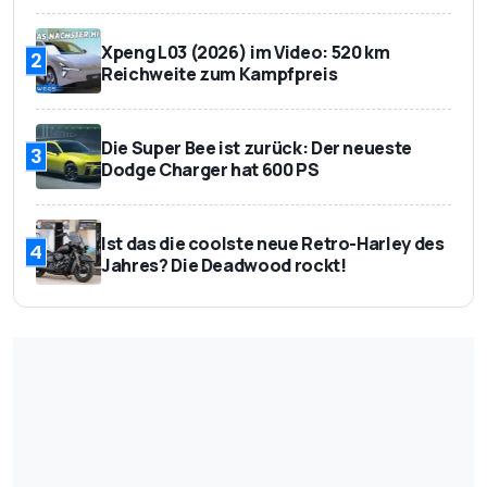
4.695 mm
1.800 mm
Breite
Xpeng L03 (2026) im Video: 520 km
2
Reichweite zum Kampfpreis
1.710 mm
Höhe
463 - 1.602 l
Kofferraumvolumen
Die Super Bee ist zurück: Der neueste
3
Dodge Charger hat 600 PS
September 2018
Marktstart
37.990 Euro (nach
Ist das die coolste neue Retro-Harley des
Förderung: 29.990
Basispreis
4
Jahres? Die Deadwood rockt!
Euro)