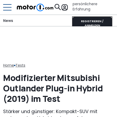
persönlichere
Erfahrung
News
REGISTRIEREN /
ANMELDEN
Mitsubishi Grandis
Pössl Roadstar XL Evo
Satte Rabatte
Mildhybrid (2026) im Test:
(2026): Der X wird
Ehrenamtler b
Erfreulich normal!
erwachsen
Mitsubishi
Home
Tests
Modifizierter Mitsubishi
Outlander Plug-in Hybrid
(2019) im Test
Stärker und günstiger: Kompakt-SUV mit