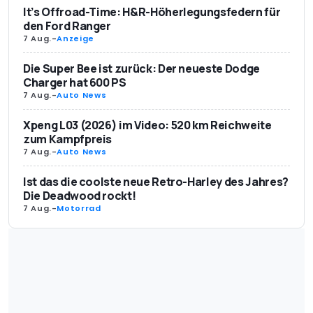
It’s Offroad-Time: H&R-Höherlegungsfedern für
den Ford Ranger
7 Aug.
-
Anzeige
Die Super Bee ist zurück: Der neueste Dodge
Charger hat 600 PS
7 Aug.
-
Auto News
Xpeng L03 (2026) im Video: 520 km Reichweite
zum Kampfpreis
7 Aug.
-
Auto News
Ist das die coolste neue Retro-Harley des Jahres?
Die Deadwood rockt!
7 Aug.
-
Motorrad