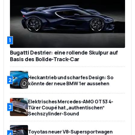
1
Bugatti Destrier: eine rollende Skulpur auf
Basis des Bolide-Track-Car
Heckantrieb und scharfes Design: So
2
könnte der neue BMW 1er aussehen
Elektrisches Mercedes-AMG GT 53 4-
3
Türer Coupé hat „authentischen“
Sechszylinder-Sound
Toyotas neuer V8-Supersportwagen
4