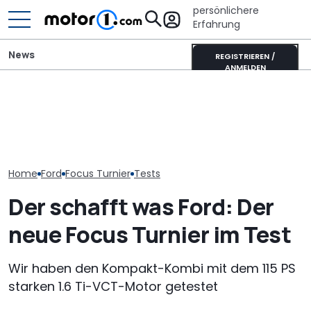
persönlichere
Erfahrung
News
REGISTRIEREN /
ANMELDEN
Der Ferrari unter den
Ford Ranger "Holly
SUVs verändert sich:
Sunlight UNLTD
Green": Pick-up startet
Neuer Purosangue
ist das Highlig
als neues Sondermodell
gesichtet
neuen Serie
Home
Ford
Focus Turnier
Tests
Der schafft was Ford: Der
neue Focus Turnier im Test
Wir haben den Kompakt-Kombi mit dem 115 PS
starken 1.6 Ti-VCT-Motor getestet