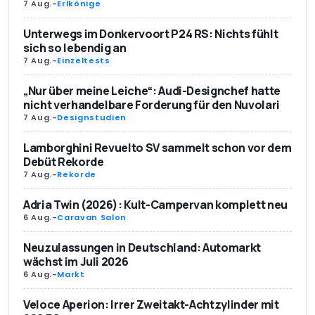
7 Aug.
-
Erlkönige
Unterwegs im Donkervoort P24 RS: Nichts fühlt
sich so lebendig an
7 Aug.
-
Einzeltests
„Nur über meine Leiche“: Audi-Designchef hatte
nicht verhandelbare Forderung für den Nuvolari
7 Aug.
-
Designstudien
Lamborghini Revuelto SV sammelt schon vor dem
Debüt Rekorde
7 Aug.
-
Rekorde
Adria Twin (2026): Kult-Campervan komplett neu
6 Aug.
-
Caravan Salon
Neuzulassungen in Deutschland: Automarkt
wächst im Juli 2026
6 Aug.
-
Markt
Veloce Aperion: Irrer Zweitakt-Achtzylinder mit