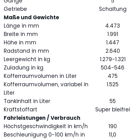
Gänge
5
Getriebe
Schaltung
Maße und Gewichte
Länge in mm
4.473
Breite in mm
1.991
Höhe in mm
1.447
Radstand in mm
2.640
Leergewicht in kg
1.279-1.321
Zuladung in kg
504-546
Kofferraumvolumen in Liter
475
Kofferraumvolumen, variabel in
1.525
Liter
Tankinhalt in Liter
55
Kraftstoffart
Super bleifrei
Fahrleistungen / Verbrauch
Höchstgeschwindigkeit in km/h
190
Beschleunigung 0-100 km/h in
11,0