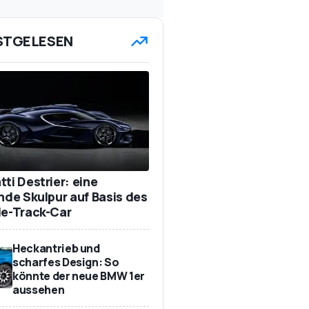
STGELESEN
ti Destrier: eine
ende Skulpur auf Basis des
de-Track-Car
Heckantrieb und
scharfes Design: So
könnte der neue BMW 1er
aussehen