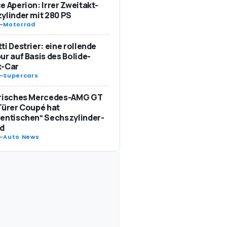
e Aperion: Irrer Zweitakt-
ylinder mit 280 PS
-
Motorrad
ti Destrier: eine rollende
ur auf Basis des Bolide-
k-Car
-
Supercars
trisches Mercedes-AMG GT
Türer Coupé hat
entischen“ Sechszylinder-
d
-
Auto News