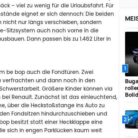
äck – viel zu wenig für die Urlaubsfahrt. Für
stände eignet er sich dennoch: Die beiden
MEI
h nicht nur längs verschieben, sondern
-Sitzsystem auch nach vorne in die
sbauen. Dann passen bis zu 1.462 Liter in
1
em be bop auch die Fondtüren. Zwei
 zu verfrachten und dann noch in den
Bugat
roll
 Schwerstarbeit. Größere Kinder können via
Boli
 bei Renault. Zunächst ist das einleuchtend,
me, über die Heckstoßstange ins Auto zu
eiden Fondsitzen hindurchzuschieben und
2
op besitzt statt einer Heckklappe eine
die sich in engen Parklücken kaum weit