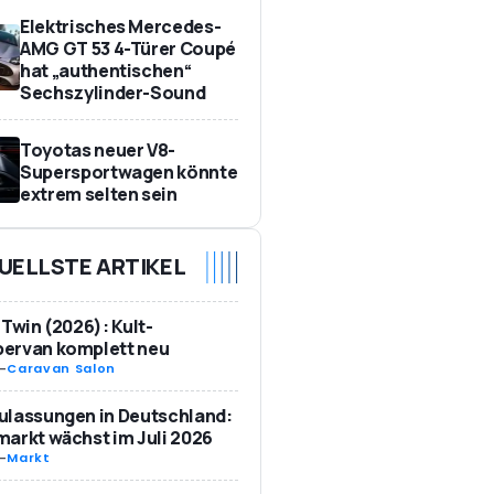
Elektrisches Mercedes-
AMG GT 53 4-Türer Coupé
hat „authentischen“
Sechszylinder-Sound
Toyotas neuer V8-
Supersportwagen könnte
extrem selten sein
UELLSTE ARTIKEL
 Twin (2026): Kult-
ervan komplett neu
-
Caravan Salon
ulassungen in Deutschland:
arkt wächst im Juli 2026
-
Markt