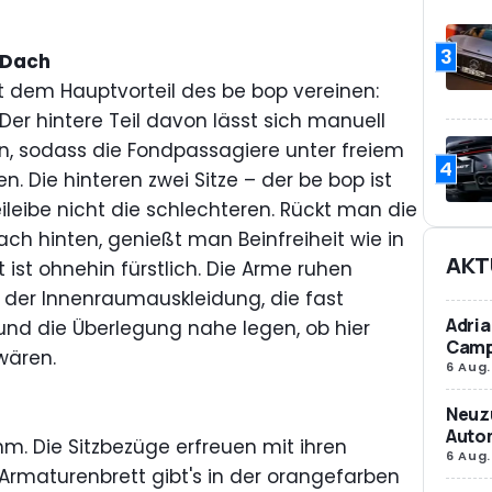
3
-Dach
it dem Hauptvorteil des be bop vereinen:
er hintere Teil davon lässt sich manuell
, sodass die Fondpassagiere unter freiem
4
. Die hinteren zwei Sitze – der be bop ist
beileibe nicht die schlechteren. Rückt man die
ch hinten, genießt man Beinfreiheit wie in
AKT
t ist ohnehin fürstlich. Die Arme ruhen
der Innenraumauskleidung, die fast
Adria
und die Überlegung nahe legen, ob hier
Camp
wären.
6 Aug.
Neuz
Autom
. Die Sitzbezüge erfreuen mit ihren
6 Aug.
rmaturenbrett gibt's in der orangefarben