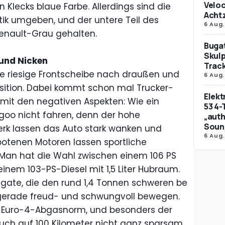
Veloc
 Klecks blaue Farbe. Allerdings sind die
Achtz
stik umgeben, und der untere Teil des
6 Aug.
Renault-Grau gehalten.
Bugat
Skulp
und Nicken
Trac
e riesige Frontscheibe nach draußen und
6 Aug.
position. Dabei kommt schon mal Trucker-
Elek
 mit den negativen Aspekten: Wie ein
53 4-
goo nicht fahren, denn der hohe
„auth
Soun
rk lassen das Auto stark wanken und
6 Aug.
botenen Motoren lassen sportliche
 Man hat die Wahl zwischen einem 106 PS
 einem 103-PS-Diesel mit 1,5 Liter Hubraum.
gate, die den rund 1,4 Tonnen schweren be
gerade freud- und schwungvoll bewegen.
ie Euro-4-Abgasnorm, und besonders der
brauch auf 100 Kilometer nicht ganz sparsam.