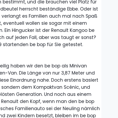
en bestimmt, und die brauchen viel Platz für
beutel herrscht beständige Ebbe. Oder ist
cht verlangt es Familien auch mal nach Spaß
, eventuell wollen sie sogar mit einem
. Ein Hingucker ist der Renault Kangoo be
h auf jeden Fall, aber was taugt er sonst?
 startenden be bop für Sie getestet.
reilig haben wir den be bop als Minivan
gen-Van. Die Länge von nur 3,87 Meter und
diese Einordnung nahe. Doch erstens basiert
o, sondern dem Kompaktvan Scénic, und
lösten Generation. Und noch aus einem
 Renault den Kopf, wenn man den be bop
ssisches Familienauto sei der Neuling nämlich
d zwei Kindern besetzt, bleiben im be bop