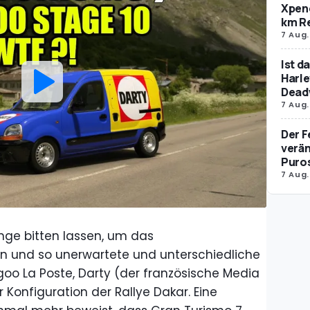
Xpeng
km R
7 Aug.
Ist d
Harle
Dead
7 Aug.
Der F
verän
Puro
7 Aug.
ange bitten lassen, um das
 und so unerwartete und unterschiedliche
oo La Poste, Darty (der französische Media
er Konfiguration der Rallye Dakar. Eine