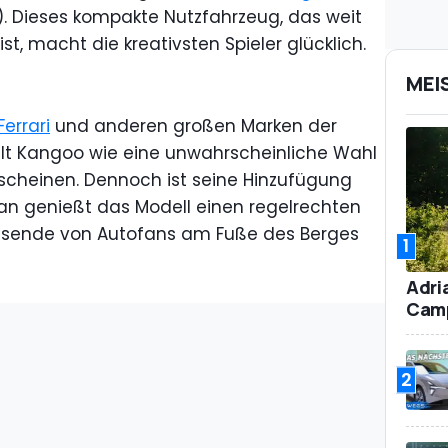
. Dieses kompakte Nutzfahrzeug, das weit
t, macht die kreativsten Spieler glücklich.
s
MEI
Ferrari
und anderen großen Marken der
t Kangoo wie eine unwahrscheinliche Wahl
rscheinen. Dennoch ist seine Hinzufügung
an genießt das Modell einen regelrechten
Tausende von Autofans am Fuße des Berges
1
Adri
Camp
2