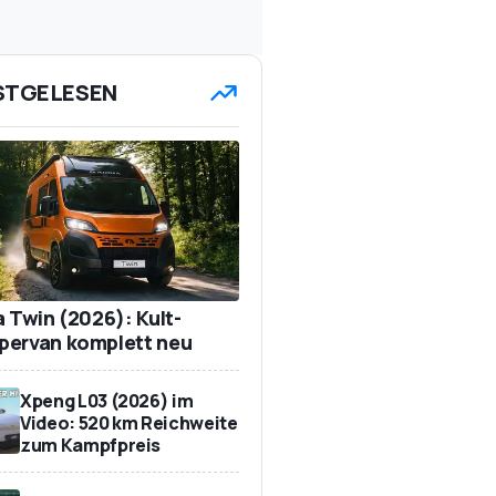
STGELESEN
a Twin (2026): Kult-
ervan komplett neu
Xpeng L03 (2026) im
Video: 520 km Reichweite
zum Kampfpreis