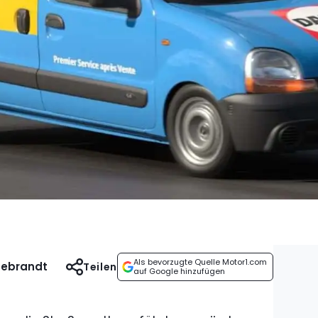
Als bevorzugte Quelle Motor1.com
debrandt
Teilen
auf Google hinzufügen