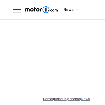
News
Home
Renault
Kangoo
News