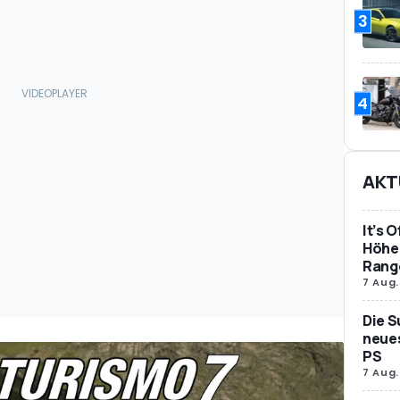
3
4
AKT
It’s 
Höher
Rang
7 Aug.
Die S
neues
PS
7 Aug.