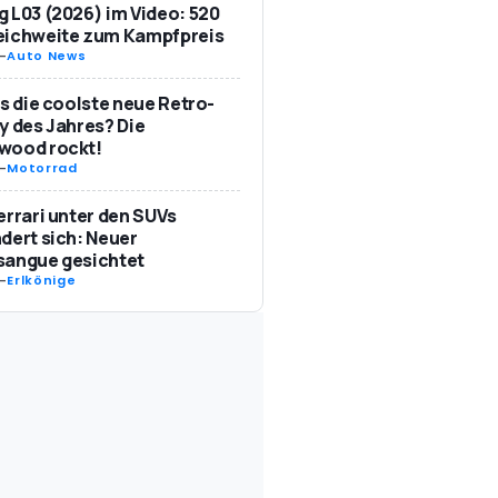
 L03 (2026) im Video: 520
eichweite zum Kampfpreis
-
Auto News
as die coolste neue Retro-
y des Jahres? Die
wood rockt!
-
Motorrad
errari unter den SUVs
dert sich: Neuer
sangue gesichtet
-
Erlkönige