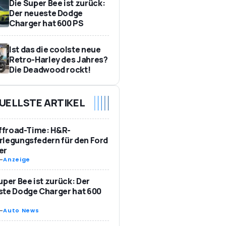
Die Super Bee ist zurück:
Der neueste Dodge
Charger hat 600 PS
Ist das die coolste neue
Retro-Harley des Jahres?
Die Deadwood rockt!
UELLSTE ARTIKEL
Offroad-Time: H&R-
legungsfedern für den Ford
er
-
Anzeige
uper Bee ist zurück: Der
te Dodge Charger hat 600
-
Auto News