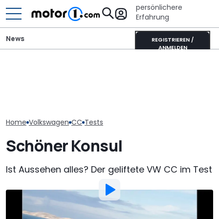
persönlichere
Erfahrung
News
REGISTRIEREN /
ANMELDEN
GWM Ora 5 vs. VW T-Roc:
M1 Numbers: Mehr als die
VW Golf GTI Ed
China-Neuling gegen
Hälfte aller neuen Autos
Werksabholung
Kompakt-Platzhirsch
kommt aus China
Autostadt im 
Home
Volkswagen
CC
Tests
Schöner Konsul
Ist Aussehen alles? Der geliftete VW CC im Test
Von
:
Roland Hildebrandt