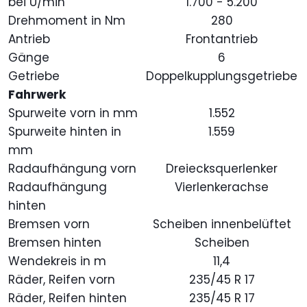
bei U/min
1.700 - 5.200
Drehmoment in Nm
280
Antrieb
Frontantrieb
Gänge
6
Getriebe
Doppelkupplungsgetriebe
Fahrwerk
Spurweite vorn in mm
1.552
Spurweite hinten in
1.559
mm
Radaufhängung vorn
Dreiecksquerlenker
Radaufhängung
Vierlenkerachse
hinten
Bremsen vorn
Scheiben innenbelüftet
Bremsen hinten
Scheiben
Wendekreis in m
11,4
Räder, Reifen vorn
235/45 R 17
Räder, Reifen hinten
235/45 R 17