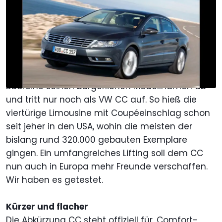
17. Jan. 2012
um
17:55 Uhr
Als bevorzugte Quelle Motor1.com
auf Google hinzufügen
Nennen Sie ihn bloß nicht Passat: Gut vier Jahre
nach dem Debüt legt der edelste Vertreter der
Baureihe seinen bürgerlichen Modellnamen ab
und tritt nur noch als VW CC auf. So hieß die
viertürige Limousine mit Coupéeinschlag schon
seit jeher in den USA, wohin die meisten der
bislang rund 320.000 gebauten Exemplare
gingen. Ein umfangreiches Lifting soll dem CC
nun auch in Europa mehr Freunde verschaffen.
Wir haben es getestet.
Kürzer und flacher
Die Abkürzung CC steht offiziell für ,Comfort-