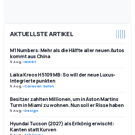
AKTUELLSTE ARTIKEL
M1 Numbers: Mehr als die Hälfte aller neuen Autos
kommt aus China
6 Aug.
-
Markt
Laika Kreos H 5109 MB: So will der neue Luxus-
Integrierte punkten
5 Aug.
-
Caravan Salon
Besitzer zahlten Millionen, um in Aston Martins
Turm in Miami zu wohnen. Nun soll er Risse haben
5 Aug.
-
Design
Hyundai Tucson (2027) als Erlkönig erwischt:
Kanten statt Kurven
5 Aug.
-
Erlkönige