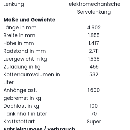
Lenkung
elektromechanische
Servolenkung
Maße und Gewichte
Länge in mm
4.802
Breite in mm
1.855
Höhe in mm
1.417
Radstand in mm
2.711
Leergewicht in kg
1.535
Zuladung in kg
455
Kofferraumvolumen in
532
Liter
Anhängelast,
1.600
gebremst in kg
Dachlast in kg
100
Tankinhalt in Liter
70
Kraftstoffart
Super
Fahrleistungen / Verbrauch