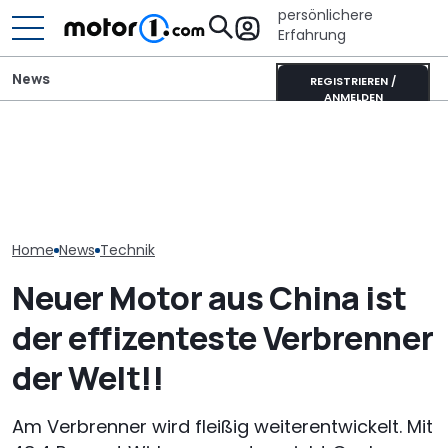
persönlichere
Erfahrung
News
REGISTRIEREN /
ANMELDEN
Diese getunte Corvette
Laika Kreos H 5109 MB: So
Toyota bringt
hat 300.000 Meilen auf
will der neue Luxus-
RAV4 zurück, 
dem Tacho
Integrierte punkten
"Kunden das w
Home
News
Technik
Neuer Motor aus China ist
der effizenteste Verbrenner
der Welt!!
Am Verbrenner wird fleißig weiterentwickelt. Mit