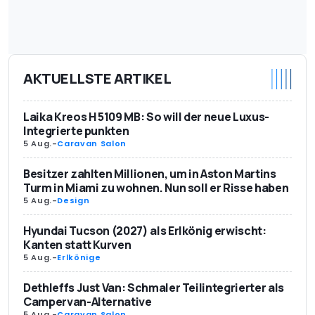
AKTUELLSTE ARTIKEL
Laika Kreos H 5109 MB: So will der neue Luxus-
Integrierte punkten
5 Aug.
-
Caravan Salon
Besitzer zahlten Millionen, um in Aston Martins
Turm in Miami zu wohnen. Nun soll er Risse haben
5 Aug.
-
Design
Hyundai Tucson (2027) als Erlkönig erwischt:
Kanten statt Kurven
5 Aug.
-
Erlkönige
Dethleffs Just Van: Schmaler Teilintegrierter als
Campervan-Alternative
5 Aug.
-
Caravan Salon