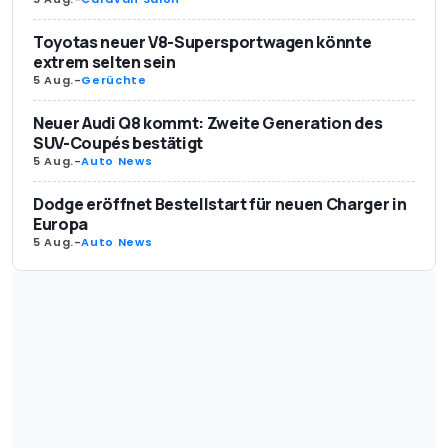
Toyotas neuer V8-Supersportwagen könnte
extrem selten sein
5 Aug.
-
Gerüchte
Neuer Audi Q8 kommt: Zweite Generation des
SUV-Coupés bestätigt
5 Aug.
-
Auto News
Dodge eröffnet Bestellstart für neuen Charger in
Europa
5 Aug.
-
Auto News