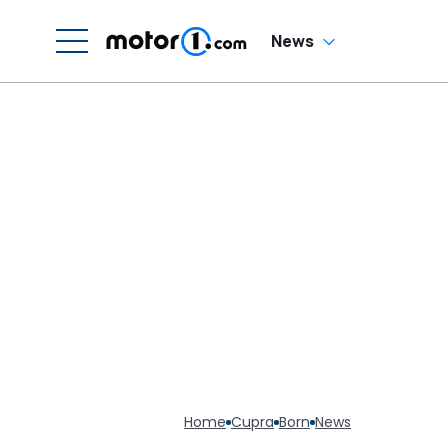
News
Home
Cupra
Born
News