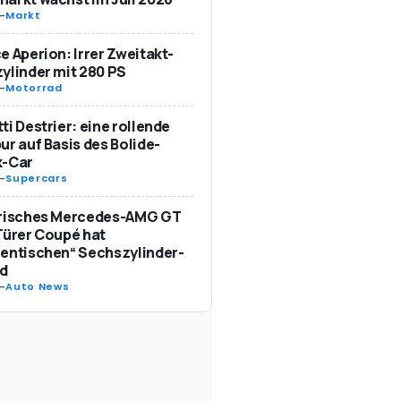
-
Markt
e Aperion: Irrer Zweitakt-
ylinder mit 280 PS
-
Motorrad
ti Destrier: eine rollende
ur auf Basis des Bolide-
k-Car
-
Supercars
trisches Mercedes-AMG GT
Türer Coupé hat
entischen“ Sechszylinder-
d
-
Auto News