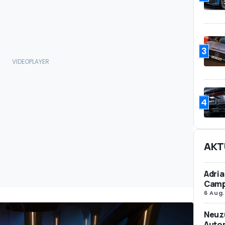
3
4
AKT
Adria
Camp
6 Aug.
Neuz
Autom