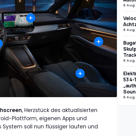
6 Aug.
Veloc
Achtz
6 Aug.
Bugat
Skulp
Trac
6 Aug.
Elek
53 4-
„auth
Soun
6 Aug.
chscreen
, Herzstück des aktualisierten
oid-Plattform, eigenen Apps und
 System soll nun flüssiger laufen und