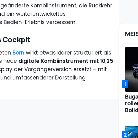
 geänderte Kombiinstrument, die Rückkehr
d ein weiterentwickeltes
 Bedien-Erlebnis verbessern.
MEI
s Cockpit
teten
Born
wirkt etwas klarer strukturiert als
as neue
digitale Kombiinstrument mit 10,25
isplay der Vorgängerversion ersetzt – mit
t und umfassenderer Darstellung
1
Bugat
roll
Boli
2