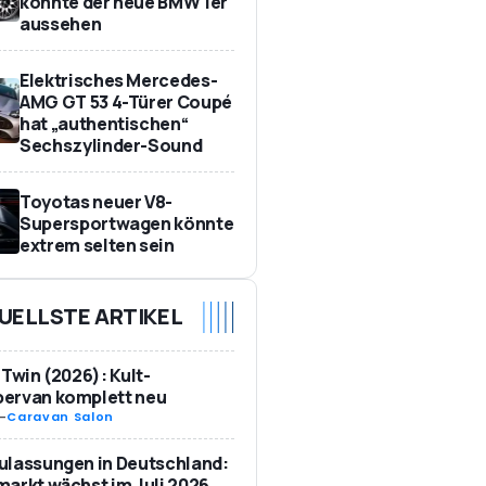
könnte der neue BMW 1er
aussehen
Elektrisches Mercedes-
AMG GT 53 4-Türer Coupé
hat „authentischen“
Sechszylinder-Sound
Toyotas neuer V8-
Supersportwagen könnte
extrem selten sein
UELLSTE ARTIKEL
 Twin (2026): Kult-
ervan komplett neu
-
Caravan Salon
ulassungen in Deutschland:
arkt wächst im Juli 2026