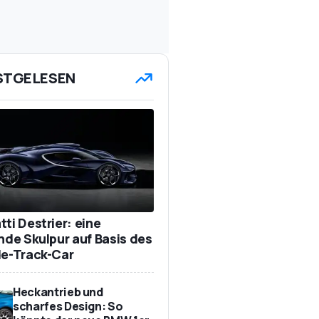
STGELESEN
ti Destrier: eine
ende Skulpur auf Basis des
de-Track-Car
Heckantrieb und
scharfes Design: So