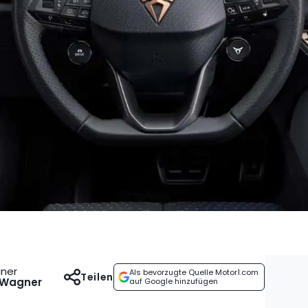
gner
Als bevorzugte Quelle Motor1.com
Teilen
 Wagner
auf Google hinzufügen