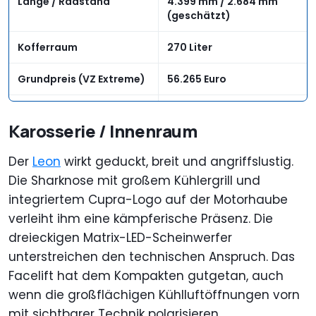
Länge / Radstand
4.399 mm / 2.684 mm
(geschätzt)
Kofferraum
270 Liter
Grundpreis (VZ Extreme)
56.265 Euro
Preis des Testfahrzeugs
57.680 Euro
Karosserie / Innenraum
Der
Leon
wirkt geduckt, breit und angriffslustig.
Die Sharknose mit großem Kühlergrill und
integriertem Cupra-Logo auf der Motorhaube
verleiht ihm eine kämpferische Präsenz. Die
dreieckigen Matrix-LED-Scheinwerfer
unterstreichen den technischen Anspruch. Das
Facelift hat dem Kompakten gutgetan, auch
wenn die großflächigen Kühlluftöffnungen vorn
mit sichtbarer Technik polarisieren.