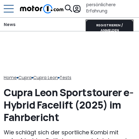
persönlichere
Erfahrung
News
REGISTRIEREN /
ANMELDEN
Volkswagen-Konzern:
Xpeng L03 (2026) im
Diese Baureih
Massiver Absatzverlust in
Video: 520 km Reichweite
der Volkswag
China
zum Kampfpreis
bis 2030 strei
Home
Cupra
Cupra Leon
Tests
Cupra Leon Sportstourer e-
Hybrid Facelift (2025) im
Fahrbericht
Wie schlägt sich der sportliche Kombi mit