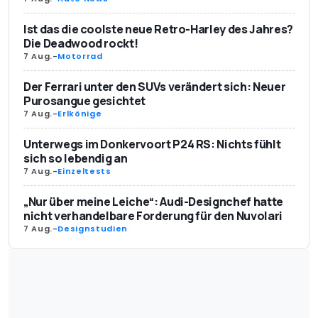
Ist das die coolste neue Retro-Harley des Jahres?
Die Deadwood rockt!
7 Aug.
-
Motorrad
Der Ferrari unter den SUVs verändert sich: Neuer
Purosangue gesichtet
7 Aug.
-
Erlkönige
Unterwegs im Donkervoort P24 RS: Nichts fühlt
sich so lebendig an
7 Aug.
-
Einzeltests
„Nur über meine Leiche“: Audi-Designchef hatte
nicht verhandelbare Forderung für den Nuvolari
7 Aug.
-
Designstudien