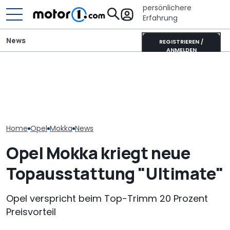
persönlichere
Erfahrung
News
REGISTRIEREN /
ANMELDEN
It’s Offroad-Time: H&R-
Fiat belebt Ste
Opel Mokka Yes (2026):
Höherlegungsfedern für
Auch Opel und
Ja!-hreswagen in Orange
den Ford Ranger
können zuleg
Home
Opel
Mokka
News
Opel Mokka kriegt neue
Topausstattung "Ultimate"
Opel verspricht beim Top-Trimm 20 Prozent
Preisvorteil