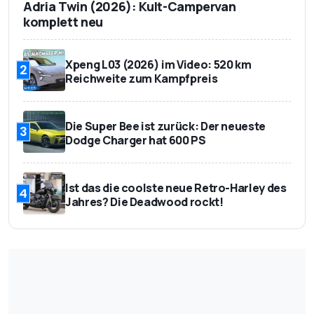
Adria Twin (2026): Kult-Campervan
komplett neu
Xpeng L03 (2026) im Video: 520 km
2
Reichweite zum Kampfpreis
Die Super Bee ist zurück: Der neueste
3
Dodge Charger hat 600 PS
Ist das die coolste neue Retro-Harley des
4
Jahres? Die Deadwood rockt!