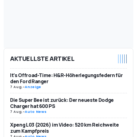
AKTUELLSTE ARTIKEL
It’s Offroad-Time: H&R-Höherlegungsfedern für
den Ford Ranger
7 Aug.
-
Anzeige
Die Super Bee ist zurück: Der neueste Dodge
Charger hat 600 PS
7 Aug.
-
Auto News
Xpeng L03 (2026) im Video: 520 km Reichweite
zum Kampfpreis
7 Aug.
-
Auto News