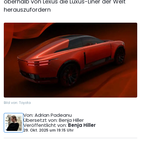
oberhalb von Lexus die Luxus-Liner der Welt
herauszufordern
Bild von:
Toyota
Von
: Adrian Padeanu
Übersetzt von
: Benja Hiller
Veröffentlicht von
:
Benja Hiller
29. Okt. 2025
um
19:15 Uhr