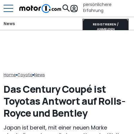
persönlichere
Erfahrung
News
REGISTRIEREN /
ANMELDEN
Toyota GR GT 
Toyotas neuer V8-
Mitsubishi Grandis
Track Pack no
Supersportwagen könnte
Mildhybrid (2026) im Test:
extremer? Un
extrem selten sein
Erfreulich normal!
Rendering
Home
Toyota
News
Das Century Coupé ist
Toyotas Antwort auf Rolls-
Royce und Bentley
Japan ist bereit, mit einer neuen Marke