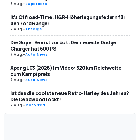
8 Aug.
-
Supercars
It’s Offroad-Time: H&R-Höherlegungsfedern für
den Ford Ranger
7 Aug.
-
Anzeige
Die Super Bee ist zurück: Der neueste Dodge
Charger hat 600 PS
7 Aug.
-
Auto News
Xpeng L03 (2026) im Video: 520 km Reichweite
zum Kampfpreis
7 Aug.
-
Auto News
Ist das die coolste neue Retro-Harley des Jahres?
Die Deadwood rockt!
7 Aug.
-
Motorrad