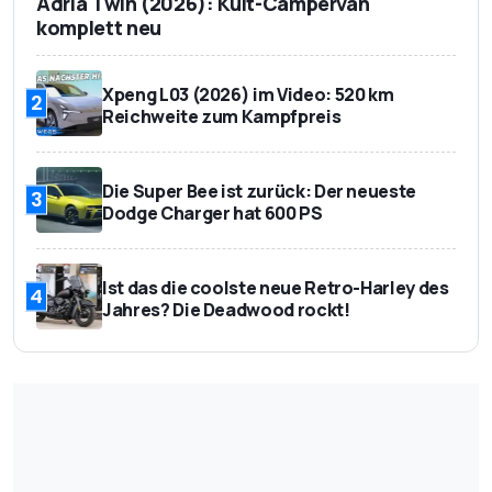
Adria Twin (2026): Kult-Campervan
komplett neu
Xpeng L03 (2026) im Video: 520 km
2
Reichweite zum Kampfpreis
Die Super Bee ist zurück: Der neueste
3
Dodge Charger hat 600 PS
Ist das die coolste neue Retro-Harley des
4
Jahres? Die Deadwood rockt!