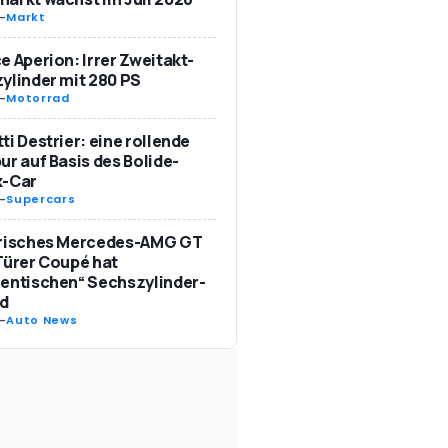
-
Markt
e Aperion: Irrer Zweitakt-
ylinder mit 280 PS
-
Motorrad
ti Destrier: eine rollende
ur auf Basis des Bolide-
k-Car
-
Supercars
trisches Mercedes-AMG GT
Türer Coupé hat
entischen“ Sechszylinder-
d
-
Auto News