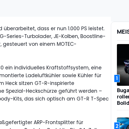
berarbeitet, dass er nun 1.000 PS leistet.
MEI
-Series-Turbolader, JE-Kolben, Boostline-
, gesteuert von einem MOTEC-
0 ein individuelles Kraftstoffsystem, eine
ontierte Ladeluftkühler sowie Kühler für
1
m Heck sitzen GT-R-inspirierte
Bugat
ne Spezial-Heckschürze geführt werden –
roll
ody-Kits, das sich optisch am GT-R T-Spec
Boli
ßgefertigter ARP-Frontsplitter für
2