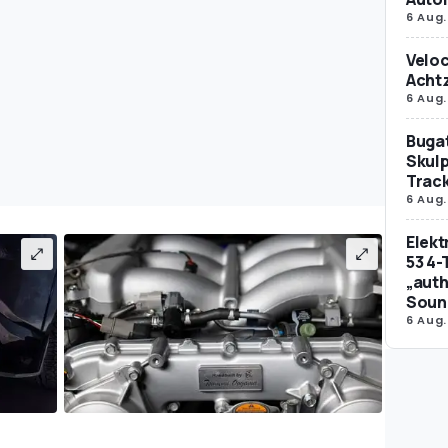
6 Aug.
Veloc
Achtz
6 Aug.
Bugat
Skulp
Trac
6 Aug.
Elek
53 4-
„auth
Soun
6 Aug.