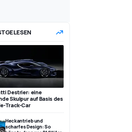
STGELESEN
ti Destrier: eine
ende Skulpur auf Basis des
de-Track-Car
Heckantrieb und
scharfes Design: So