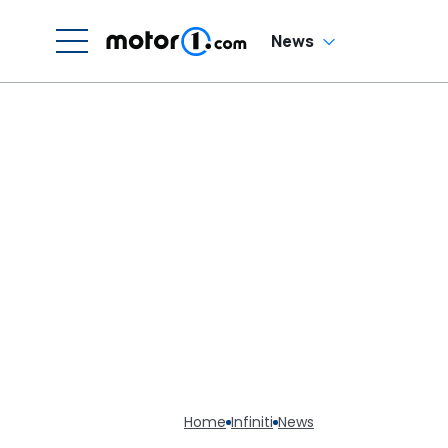
News
Home
Infiniti
News