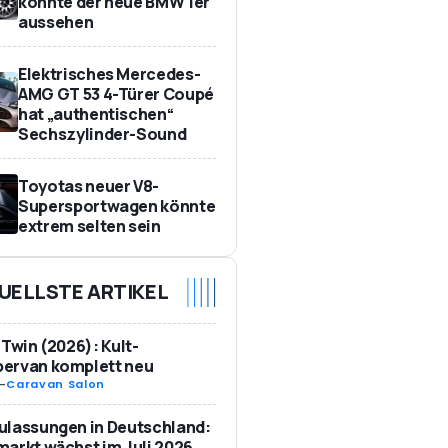
könnte der neue BMW 1er
aussehen
Elektrisches Mercedes-
AMG GT 53 4-Türer Coupé
hat „authentischen“
Sechszylinder-Sound
Toyotas neuer V8-
Supersportwagen könnte
extrem selten sein
UELLSTE ARTIKEL
 Twin (2026): Kult-
ervan komplett neu
-
Caravan Salon
ulassungen in Deutschland:
arkt wächst im Juli 2026