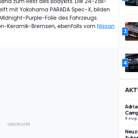
end zum Rest des Bodykits. Die 24-Zoll-
reift mit Yokohama PARADA Spec-X, bilden
Midnight-Purple-Folie des Fahrzeugs.
bon-Keramik-Bremsen, ebenfalls vom
Nissan
3
4
AKT
Adria
Camp
6 Aug.
Neuz
Autom