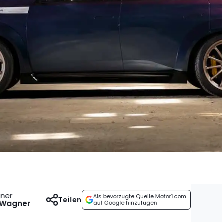
gner
Als bevorzugte Quelle Motor1.com
Teilen
 Wagner
auf Google hinzufügen