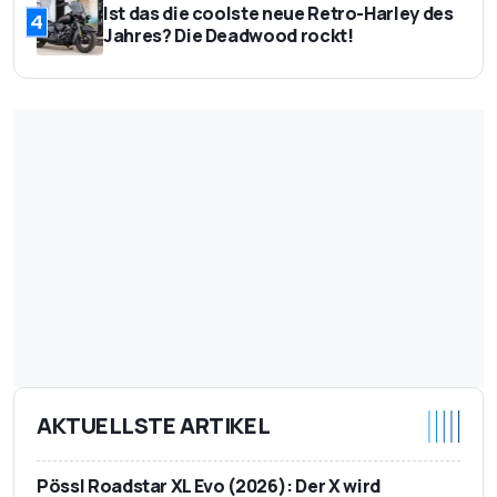
Ist das die coolste neue Retro-Harley des
4
Jahres? Die Deadwood rockt!
AKTUELLSTE ARTIKEL
Pössl Roadstar XL Evo (2026): Der X wird