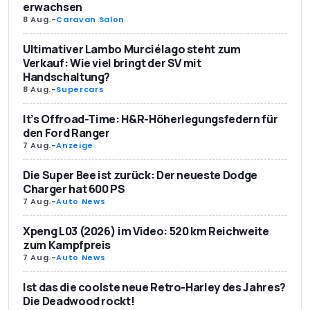
erwachsen
8 Aug.
-
Caravan Salon
Ultimativer Lambo Murciélago steht zum
Verkauf: Wie viel bringt der SV mit
Handschaltung?
8 Aug.
-
Supercars
It’s Offroad-Time: H&R-Höherlegungsfedern für
den Ford Ranger
7 Aug.
-
Anzeige
Die Super Bee ist zurück: Der neueste Dodge
Charger hat 600 PS
7 Aug.
-
Auto News
Xpeng L03 (2026) im Video: 520 km Reichweite
zum Kampfpreis
7 Aug.
-
Auto News
Ist das die coolste neue Retro-Harley des Jahres?
Die Deadwood rockt!