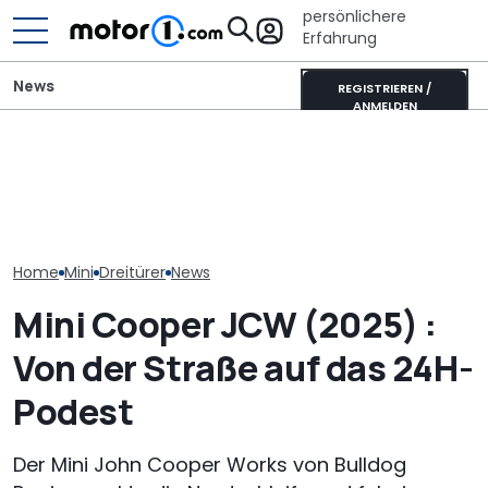
persönlichere
Erfahrung
News
REGISTRIEREN /
ANMELDEN
Mini Cooper Oxford
Edition (2026):
Pössl Roadstar XL Evo
Finaler Härtete
Sondermodell zum
(2026): Der X wird
erprobt neue
Jubiläum
erwachsen
Countryman Ed
Home
Mini
Dreitürer
News
Mini Cooper JCW (2025) :
Von der Straße auf das 24H-
Podest
Der Mini John Cooper Works von Bulldog