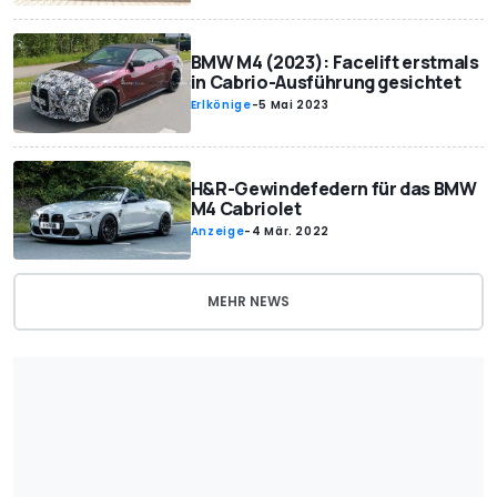
BMW M4 (2023): Facelift erstmals
in Cabrio-Ausführung gesichtet
Erlkönige
-
5 Mai 2023
H&R-Gewindefedern für das BMW
M4 Cabriolet
Anzeige
-
4 Mär. 2022
MEHR NEWS