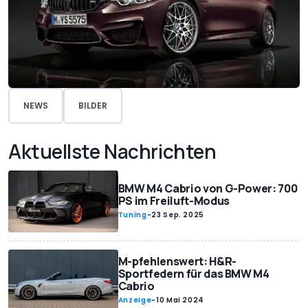
NEWS
BILDER
Aktuellste Nachrichten
BMW M4 Cabrio von G-Power: 700
PS im Freiluft-Modus
Tuning
-
23 Sep. 2025
M-pfehlenswert: H&R-
Sportfedern für das BMW M4
Cabrio
Anzeige
-
10 Mai 2024