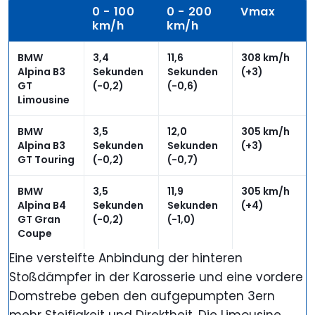
0 - 100
0 - 200
Vmax
km/h
km/h
BMW
3,4
11,6
308 km/h
Alpina B3
Sekunden
Sekunden
(+3)
GT
(-0,2)
(-0,6)
Limousine
BMW
3,5
12,0
305 km/h
Alpina B3
Sekunden
Sekunden
(+3)
GT Touring
(-0,2)
(-0,7)
BMW
3,5
11,9
305 km/h
Alpina B4
Sekunden
Sekunden
(+4)
GT Gran
(-0,2)
(-1,0)
Coupe
Eine versteifte Anbindung der hinteren
Stoßdämpfer in der Karosserie und eine vordere
Domstrebe geben den aufgepumpten 3ern
mehr Steifigkeit und Direktheit. Die Limousine