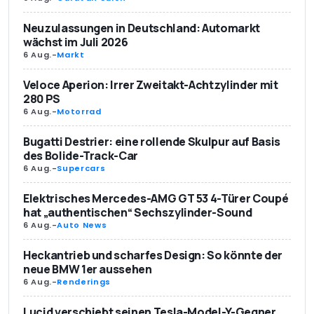
Neuzulassungen in Deutschland: Automarkt
wächst im Juli 2026
6 Aug.
-
Markt
Veloce Aperion: Irrer Zweitakt-Achtzylinder mit
280 PS
6 Aug.
-
Motorrad
Bugatti Destrier: eine rollende Skulpur auf Basis
des Bolide-Track-Car
6 Aug.
-
Supercars
Elektrisches Mercedes-AMG GT 53 4-Türer Coupé
hat „authentischen“ Sechszylinder-Sound
6 Aug.
-
Auto News
Heckantrieb und scharfes Design: So könnte der
neue BMW 1er aussehen
6 Aug.
-
Renderings
Lucid verschiebt seinen Tesla-Model-Y-Gegner,