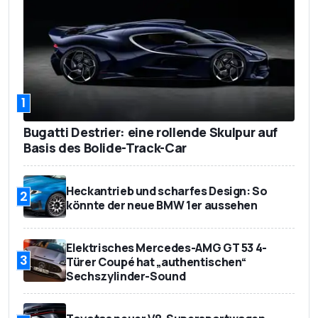
1
Bugatti Destrier: eine rollende Skulpur auf
Basis des Bolide-Track-Car
Heckantrieb und scharfes Design: So
2
könnte der neue BMW 1er aussehen
Elektrisches Mercedes-AMG GT 53 4-
3
Türer Coupé hat „authentischen“
Sechszylinder-Sound