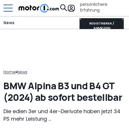
persönlichere
Erfahrung
News
REGISTRIEREN /
ANMELDEN
Heckantrieb und
scharfes Design: So
Adria Twin (2026): Kult-
Der nächste 
könnte der neue BMW 1er
Campervan komplett
Touring (2028)
aussehen
neu
wissen wir bis
Home
News
BMW Alpina B3 und B4 GT
(2024) ab sofort bestellbar
Die edlen 3er und 4er-Derivate haben jetzt 34
PS mehr Leistung ...