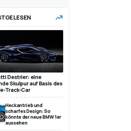
STGELESEN
ti Destrier: eine
ende Skulpur auf Basis des
de-Track-Car
Heckantrieb und
scharfes Design: So
könnte der neue BMW 1er
aussehen