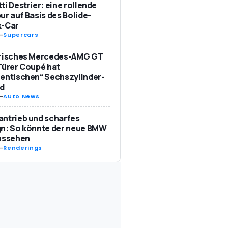
ti Destrier: eine rollende
ur auf Basis des Bolide-
k-Car
-
Supercars
trisches Mercedes-AMG GT
Türer Coupé hat
entischen“ Sechszylinder-
d
-
Auto News
ntrieb und scharfes
n: So könnte der neue BMW
aussehen
-
Renderings