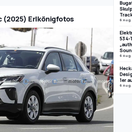
Bugat
Skulp
Trac
c (2025) Erlkönigfotos
6 Aug.
Elek
53 4-
„auth
Soun
6 Aug.
Hecka
Desig
1er 
6 Aug.