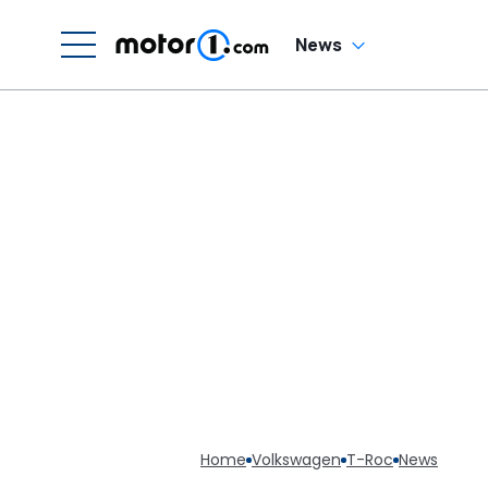
News
Home
Volkswagen
T-Roc
News