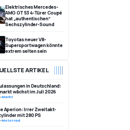
Elektrisches Mercedes-
AMG GT 53 4-Türer Coupé
hat „authentischen“
Sechszylinder-Sound
Toyotas neuer V8-
Supersportwagen könnte
extrem selten sein
UELLSTE ARTIKEL
ulassungen in Deutschland:
arkt wächst im Juli 2026
-
Markt
e Aperion: Irrer Zweitakt-
ylinder mit 280 PS
-
Motorrad