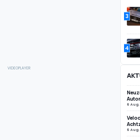
3
4
AKT
Neuz
Autom
6 Aug.
Veloc
Achtz
6 Aug.