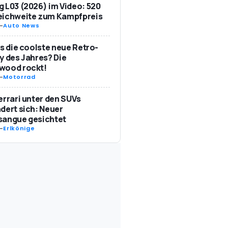
 L03 (2026) im Video: 520
eichweite zum Kampfpreis
-
Auto News
as die coolste neue Retro-
y des Jahres? Die
wood rockt!
-
Motorrad
errari unter den SUVs
dert sich: Neuer
sangue gesichtet
-
Erlkönige