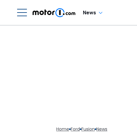
News
Home
Ford
Fusion
News