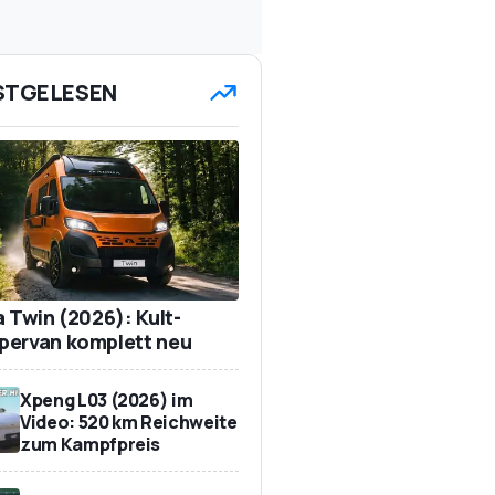
STGELESEN
a Twin (2026): Kult-
ervan komplett neu
Xpeng L03 (2026) im
Video: 520 km Reichweite
zum Kampfpreis