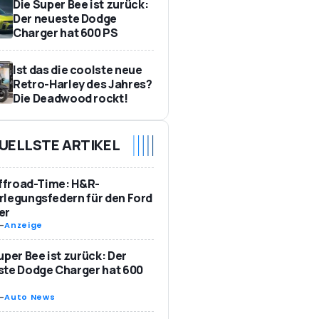
Die Super Bee ist zurück:
Der neueste Dodge
Charger hat 600 PS
Ist das die coolste neue
Retro-Harley des Jahres?
Die Deadwood rockt!
UELLSTE ARTIKEL
Offroad-Time: H&R-
legungsfedern für den Ford
er
-
Anzeige
uper Bee ist zurück: Der
te Dodge Charger hat 600
-
Auto News