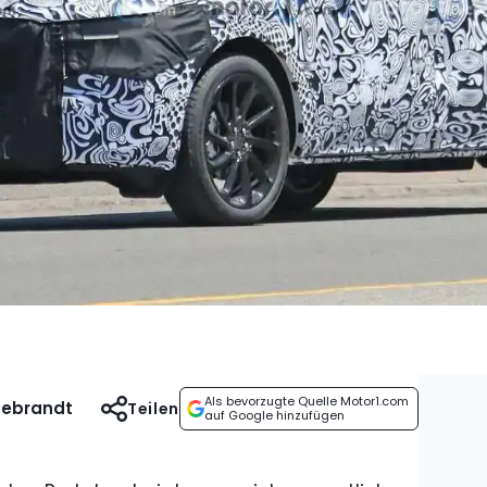
Als bevorzugte Quelle Motor1.com
debrandt
Teilen
auf Google hinzufügen