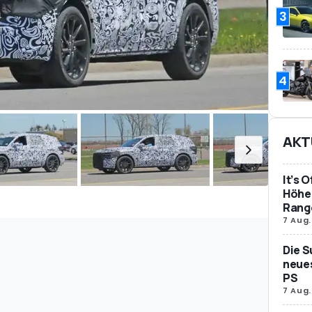
3
4
AKT
It’s 
Höher
Rang
7 Aug.
Die S
neues
PS
7 Aug.