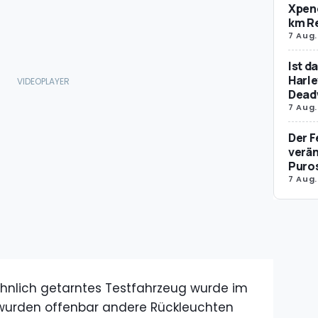
Xpeng
km R
7 Aug.
Ist d
Harle
Dead
7 Aug.
Der F
verän
Puro
7 Aug.
 ähnlich getarntes Testfahrzeug wurde im
r wurden offenbar andere Rückleuchten