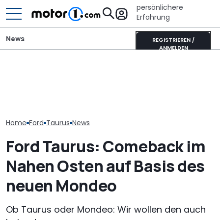
persönlichere
Erfahrung
News
REGISTRIEREN /
ANMELDEN
Ford Ranger "Holly
Ist das die coolste neue
Sunlight UNLTD
Green": Pick-up startet
Retro-Harley des Jahres?
ist das Highlig
als neues Sondermodell
Die Deadwood rockt!
neuen Serie
Home
Ford
Taurus
News
Ford Taurus: Comeback im
Nahen Osten auf Basis des
neuen Mondeo
Ob Taurus oder Mondeo: Wir wollen den auch