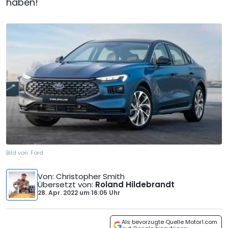
haben!
Bild von:
Ford
Von
: Christopher Smith
Übersetzt von
:
Roland Hildebrandt
28. Apr. 2022
um
16:05 Uhr
Als bevorzugte Quelle Motor1.com