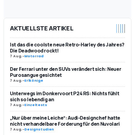
AKTUELLSTE ARTIKEL
Ist das die coolste neue Retro-Harley des Jahres?
Die Deadwood rockt!
7 Aug.
-
Motorrad
Der Ferrari unter den SUVs verändert sich: Neuer
Purosangue gesichtet
7 Aug.
-
Erlkönige
Unterwegs im Donkervoort P24 RS: Nichts fühlt
sich so lebendig an
7 Aug.
-
Einzeltests
„Nur über meine Leiche“: Audi-Designchef hatte
nicht verhandelbare Forderung für den Nuvolari
7 Aug.
-
Designstudien