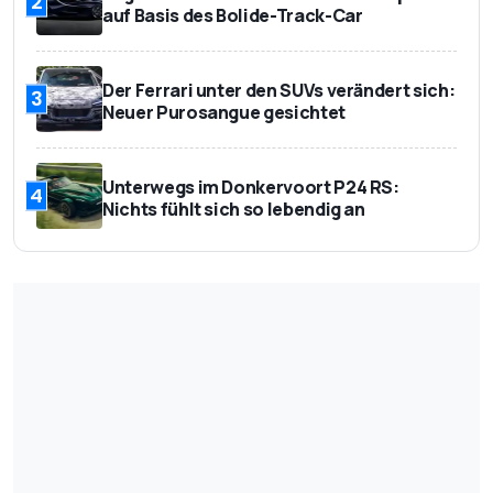
2
auf Basis des Bolide-Track-Car
Der Ferrari unter den SUVs verändert sich:
3
Neuer Purosangue gesichtet
Unterwegs im Donkervoort P24 RS:
4
Nichts fühlt sich so lebendig an