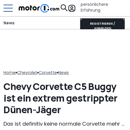
persönlichere
Erfahrung
News
REGISTRIEREN /
ANMELDEN
Chevrolet Corvette
Veloce Aperion: Irrer
Diese getunte
Grand Sport (1963): Die
Zweitakt-Achtzylinder
hat 300.000 M
13-Millionen-Vette
mit 280 PS
dem Tacho
Home
Chevrolet
Corvette
News
Chevy Corvette C5 Buggy
ist ein extrem gestrippter
Dünen-Jäger
Das ist definitiv keine normale Corvette mehr ...