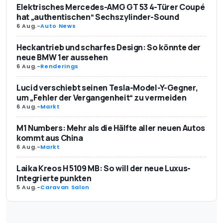
Elektrisches Mercedes-AMG GT 53 4-Türer Coupé
hat „authentischen“ Sechszylinder-Sound
6 Aug.
-
Auto News
Heckantrieb und scharfes Design: So könnte der
neue BMW 1er aussehen
6 Aug.
-
Renderings
Lucid verschiebt seinen Tesla-Model-Y-Gegner,
um „Fehler der Vergangenheit“ zu vermeiden
6 Aug.
-
Markt
M1 Numbers: Mehr als die Hälfte aller neuen Autos
kommt aus China
6 Aug.
-
Markt
Laika Kreos H 5109 MB: So will der neue Luxus-
Integrierte punkten
5 Aug.
-
Caravan Salon