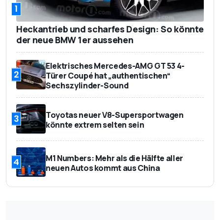
1
Heckantrieb und scharfes Design: So könnte
der neue BMW 1er aussehen
Elektrisches Mercedes-AMG GT 53 4-
2
Türer Coupé hat „authentischen“
Sechszylinder-Sound
Toyotas neuer V8-Supersportwagen
3
könnte extrem selten sein
M1 Numbers: Mehr als die Hälfte aller
4
neuen Autos kommt aus China