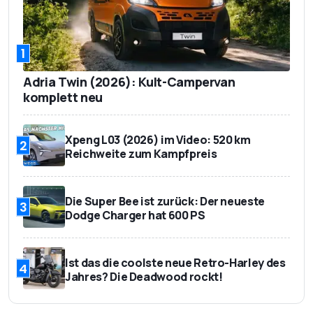
1
Adria Twin (2026): Kult-Campervan
komplett neu
Xpeng L03 (2026) im Video: 520 km
2
Reichweite zum Kampfpreis
Die Super Bee ist zurück: Der neueste
3
Dodge Charger hat 600 PS
Ist das die coolste neue Retro-Harley des
4
Jahres? Die Deadwood rockt!