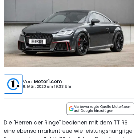
Von
:
Motor1.com
6. Mär. 2020
um
19:33 Uhr
Als bevorzugte Quelle Motor1.com
auf Google hinzufügen
Die "Herren der Ringe" bedienen mit dem TT RS
eine ebenso markentreue wie leistungshungrige