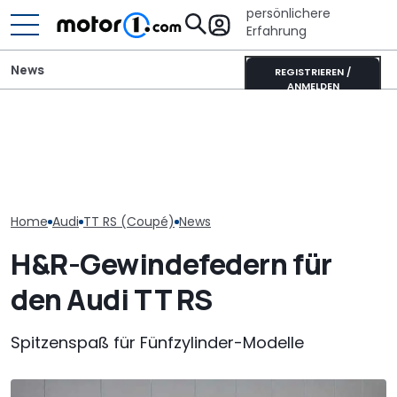
persönlichere
Erfahrung
News
REGISTRIEREN /
ANMELDEN
„Nur über meine Leiche“:
Audi-Designchef hatte
Mitsubishi Grandis
Neuer Audi Q
nicht verhandelbare
Mildhybrid (2026) im Test:
Zweite Genera
Forderung für den
Erfreulich normal!
SUV-Coupés b
Nuvolari
Home
Audi
TT RS (Coupé)
News
H&R-Gewindefedern für
den Audi TT RS
Spitzenspaß für Fünfzylinder-Modelle