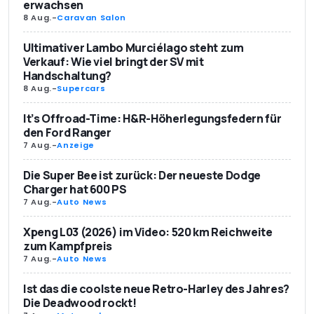
erwachsen
8 Aug.
-
Caravan Salon
Ultimativer Lambo Murciélago steht zum
Verkauf: Wie viel bringt der SV mit
Handschaltung?
8 Aug.
-
Supercars
It’s Offroad-Time: H&R-Höherlegungsfedern für
den Ford Ranger
7 Aug.
-
Anzeige
Die Super Bee ist zurück: Der neueste Dodge
Charger hat 600 PS
7 Aug.
-
Auto News
Xpeng L03 (2026) im Video: 520 km Reichweite
zum Kampfpreis
7 Aug.
-
Auto News
Ist das die coolste neue Retro-Harley des Jahres?
Die Deadwood rockt!