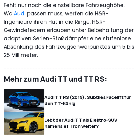
Fehlt nur noch die einstellbare Fahrzeughöhe.
Wo
Audi
passen muss, werfen die H&R-
Ingenieure ihren Hut in die Ringe. H&R-
Gewindefedern erlauben unter Beibehaltung der
adaptiven Serien-Stoßdämpfer eine stufenlose
Absenkung des Fahrzeugschwerpunktes um 5 bis
25 Millimeter.
Mehr zum Audi TT und TT RS:
Audi TT RS (2019): Subtiles Facelift für
den TT-König
Lebt der Audi TT als Elektro-SUV
namens eTTron weiter?