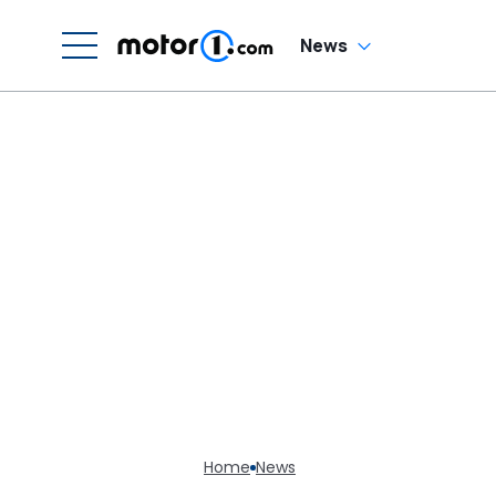
News
Home
News