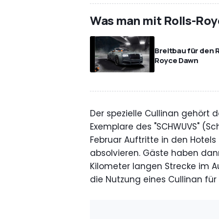
Was man mit Rolls-Royc
Breitbau für den R
Royce Dawn
Der spezielle Cullinan gehört 
Exemplare des "SCHWUVS" (Schw
Februar Auftritte in den Hotel
absolvieren. Gäste haben dann 
Kilometer langen Strecke im A
die Nutzung eines Cullinan für