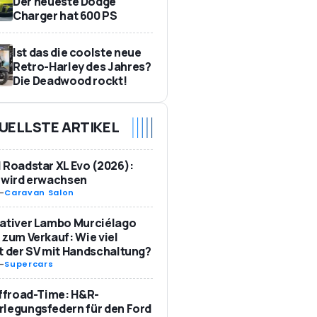
Der neueste Dodge
Charger hat 600 PS
Ist das die coolste neue
Retro-Harley des Jahres?
Die Deadwood rockt!
UELLSTE ARTIKEL
 Roadstar XL Evo (2026):
 wird erwachsen
-
Caravan Salon
ativer Lambo Murciélago
 zum Verkauf: Wie viel
t der SV mit Handschaltung?
-
Supercars
Offroad-Time: H&R-
legungsfedern für den Ford