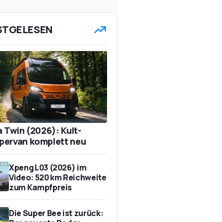
STGELESEN
a Twin (2026): Kult-
ervan komplett neu
Xpeng L03 (2026) im
Video: 520 km Reichweite
zum Kampfpreis
Die Super Bee ist zurück: