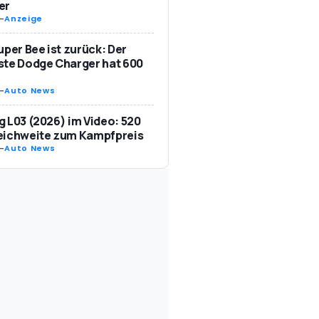
er
-
Anzeige
uper Bee ist zurück: Der
te Dodge Charger hat 600
-
Auto News
 L03 (2026) im Video: 520
eichweite zum Kampfpreis
-
Auto News