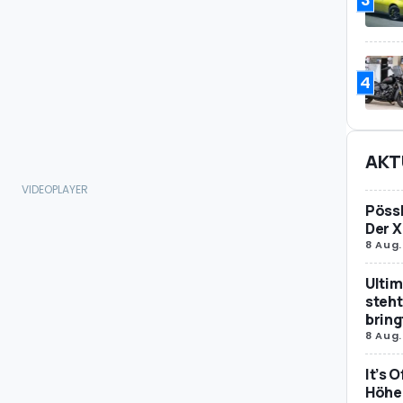
4
AKT
Pössl
Der X
8 Aug.
Ultim
steht
bring
8 Aug.
It’s 
Höher