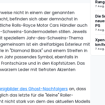
Rang
7 Aug.
erweise nicht in einem der genannten
Die S
acht, befinden sich aber demnächst in
neues
rtliche Rolls-Royce Motor Cars Händler auch
PS
7 Aug.
s-Schweins-Sondermodellen stillen. Jeweils
mit speziellem Jahr-des-Schweins-Thema
Xpeng
 gemeinsam ist ein dreifarbiges Exterieur mit
km R
7 Aug.
ie in "Diamond Black" und einem Streifen in
len Jahr passendes Symbol, ebenfalls in
Frontschürze und in den Kopfstützen. Das
chwarzem Leder mit tiefroten Akzenten
önigbilder des Ghost-Nachfolgers
an, dass
h das letzte für die "kleine" Roller-
ht nicht stark von dem des aktuellen Modells