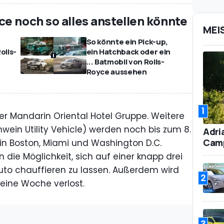
e noch so alles anstellen könnte
MEI
So könnte ein Pick-up,
olls-
ein Hatchback oder ein
... Batmobil von Rolls-
Royce aussehen
1
der Mandarin Oriental Hotel Gruppe. Weitere
ein Utility Vehicle) werden noch bis zum 8.
Adri
Camp
s in Boston, Miami und Washington D.C.
die Möglichkeit, sich auf einer knapp drei
uto chauffieren zu lassen. Außerdem wird
2
 eine Woche verlost.
3