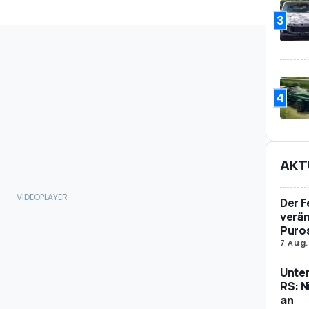
3
4
AKT
Der F
verän
Puro
7 Aug.
Unte
RS: N
an