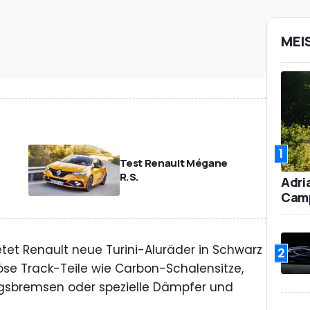
MEI
1
Test Renault Mégane
R.S.
Adri
Camp
et Renault neue Turini-Aluräder in Schwarz
2
öse Track-Teile wie Carbon-Schalensitze,
ungsbremsen oder spezielle Dämpfer und