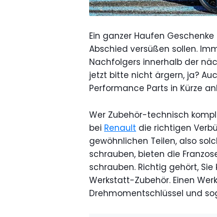
Ein ganzer Haufen Geschenke a
Abschied versüßen sollen. Imm
Nachfolgers innerhalb der nä
jetzt bitte nicht ärgern, ja? A
Performance Parts in Kürze a
Wer Zubehör-technisch komple
bei
Renault
die richtigen Verb
gewöhnlichen Teilen, also sol
schrauben, bieten die Franzos
schrauben. Richtig gehört, Sie
Werkstatt-Zubehör. Einen We
Drehmomentschlüssel und sogar 