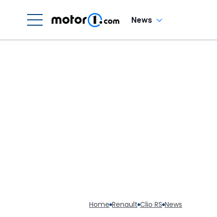
News
Home
Renault
Clio RS
News