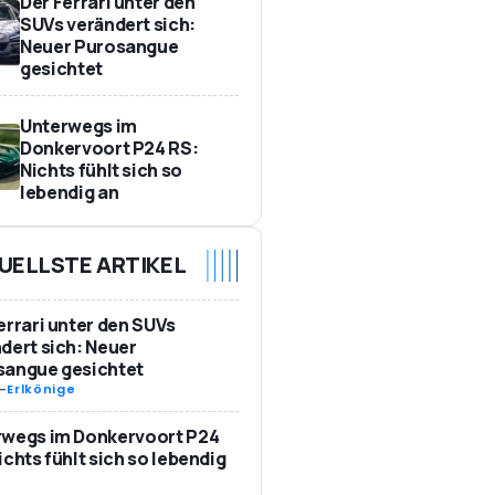
Der Ferrari unter den
SUVs verändert sich:
Neuer Purosangue
gesichtet
Unterwegs im
Donkervoort P24 RS:
Nichts fühlt sich so
lebendig an
UELLSTE ARTIKEL
errari unter den SUVs
dert sich: Neuer
sangue gesichtet
-
Erlkönige
rwegs im Donkervoort P24
ichts fühlt sich so lebendig