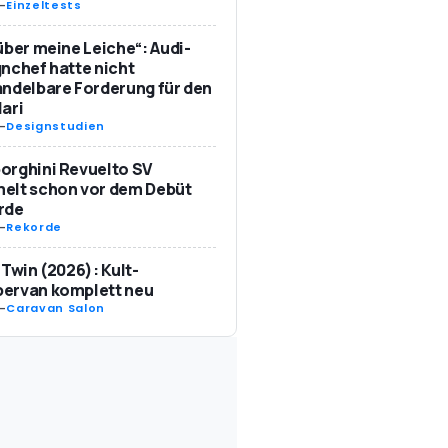
-
Einzeltests
über meine Leiche“: Audi-
nchef hatte nicht
ndelbare Forderung für den
ari
-
Designstudien
orghini Revuelto SV
elt schon vor dem Debüt
rde
-
Rekorde
 Twin (2026): Kult-
ervan komplett neu
-
Caravan Salon