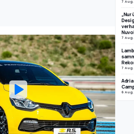
7 Aug.
„Nur 
Desig
verha
Nuvol
7 Aug.
Lamb
samm
Reko
7 Aug.
Adria
Camp
6 Aug.