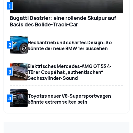
1
Bugatti Destrier: eine rollende Skulpur auf
Basis des Bolide-Track-Car
Heckantrieb und scharfes Design: So
2
könnte der neue BMW 1er aussehen
Elektrisches Mercedes-AMG GT 53 4-
3
Türer Coupé hat „authentischen“
Sechszylinder-Sound
Toyotas neuer V8-Supersportwagen
4
könnte extrem selten sein