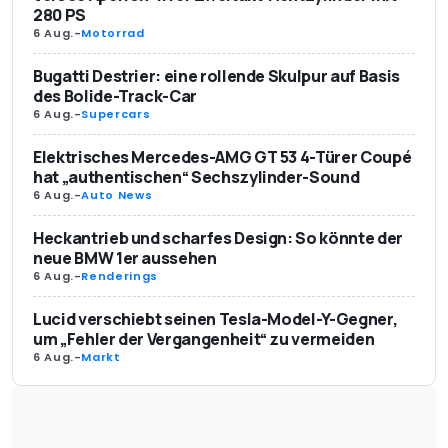
280 PS
6 Aug.
-
Motorrad
Bugatti Destrier: eine rollende Skulpur auf Basis
des Bolide-Track-Car
6 Aug.
-
Supercars
Elektrisches Mercedes-AMG GT 53 4-Türer Coupé
hat „authentischen“ Sechszylinder-Sound
6 Aug.
-
Auto News
Heckantrieb und scharfes Design: So könnte der
neue BMW 1er aussehen
6 Aug.
-
Renderings
Lucid verschiebt seinen Tesla-Model-Y-Gegner,
um „Fehler der Vergangenheit“ zu vermeiden
6 Aug.
-
Markt