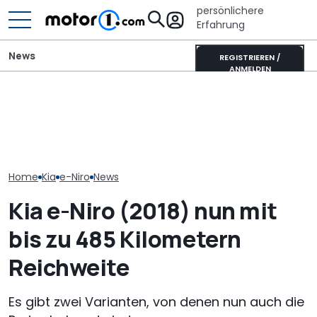
persönlichere
Erfahrung
News
REGISTRIEREN /
ANMELDEN
Kia EV4 Air (2026) im Test:
Adria Twin (2026): Kult-
Kia bringt 202
Der neue König der
Campervan komplett
neue Modelle. 
Kompakten?
neu
sie alle
Home
Kia
e-Niro
News
Kia e-Niro (2018) nun mit
bis zu 485 Kilometern
Reichweite
Es gibt zwei Varianten, von denen nun auch die