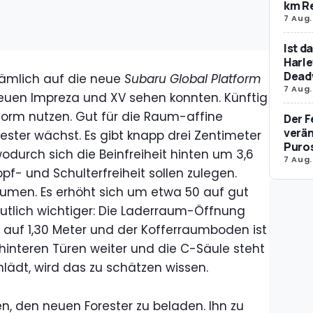
km R
7 Aug.
Ist d
Harle
Dead
nämlich auf die neue
Subaru Global Platform
7 Aug.
neuen Impreza und XV sehen konnten. Künftig
tform nutzen. Gut für die Raum-affine
Der F
verän
ester wächst. Es gibt knapp drei Zentimeter
Puro
odurch sich die Beinfreiheit hinten um 3,6
7 Aug.
pf- und Schulterfreiheit sollen zulegen.
men. Es erhöht sich um etwa 50 auf gut
 deutlich wichtiger: Die Laderraum-Öffnung
auf 1,30 Meter und der Kofferraumboden ist
hinteren Türen weiter und die C-Säule steht
einlädt, wird das zu schätzen wissen.
n, den neuen Forester zu beladen. Ihn zu