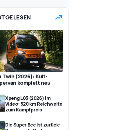
STGELESEN
a Twin (2026): Kult-
ervan komplett neu
Xpeng L03 (2026) im
Video: 520 km Reichweite
zum Kampfpreis
Die Super Bee ist zurück: