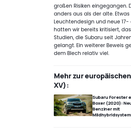
großen Risiken eingegangen. 
anders aus als der alte. Etwas
Leuchtendesign und neue 17- o
hatten wir bereits kritisiert,
Studien, die Subaru seit Jahre
gelangt. Ein weiterer Beweis g
dem Blech relativ viel.
Mehr zur europäischen
XV):
Subaru Forester e
Boxer (2020): Ne
Benziner mit
Mildhybridsystem