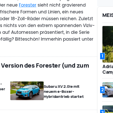
Der neue
Forester
sieht nicht gravierend
 frischere Formen und Linien, ein neues
MEI
der 18-Zoll-Räder müssen reichen. Zuletzt
 dass nichts von den extrem spannenden Viziv-
n auf Automessen präsentiert, in die Serie
efällig? Bitteschön! Immerhin passiert unter
1
 Version des Forester (und zum
Adri
Camp
-
Subaru XV 2.0ie mit
uer
2
neuem e-Boxer-
Hybridantrieb startet
3