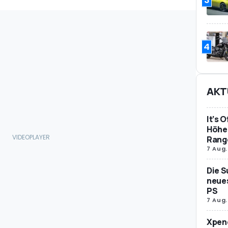
4
AKT
It’s 
Höher
Rang
7 Aug.
Die S
neues
PS
7 Aug.
Xpeng