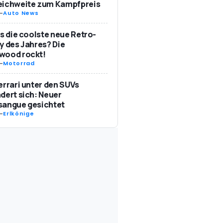
eichweite zum Kampfpreis
-
Auto News
as die coolste neue Retro-
y des Jahres? Die
wood rockt!
-
Motorrad
errari unter den SUVs
dert sich: Neuer
sangue gesichtet
-
Erlkönige