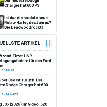
Der neueste Dodge
Charger hat 600 PS
Ist das die coolste neue
Retro-Harley des Jahres?
Die Deadwood rockt!
UELLSTE ARTIKEL
Offroad-Time: H&R-
legungsfedern für den Ford
er
-
Anzeige
uper Bee ist zurück: Der
te Dodge Charger hat 600
-
Auto News
 L03 (2026) im Video: 520