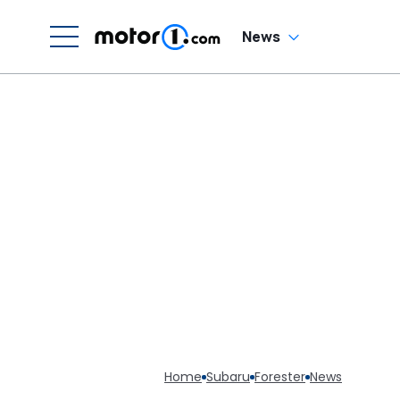
News
Home
Subaru
Forester
News