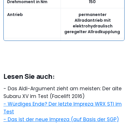
Drehmoment in Nm
150
Antrieb
permanenter
Allradantrieb mit
elektrohydraulisch
geregelter Allradkupplung
Getriebe
stufenlose CVT-
Automatik (mit L-Modus)
Fahrwerk
Lesen Sie auch:
Wendekreis in m
11,6
- Das Aldi-Argument zieht am meisten: Der alte
Geländekompetenz
Subaru XV im Test (Facelift 2016)
Bodenfreiheit in mm
220
- Würdiges Ende? Der letzte Impreza WRX STI im
Test
Maße und Gewichte
- Das ist der neue Impreza (auf Basis der SGP)
Länge in mm
4.465