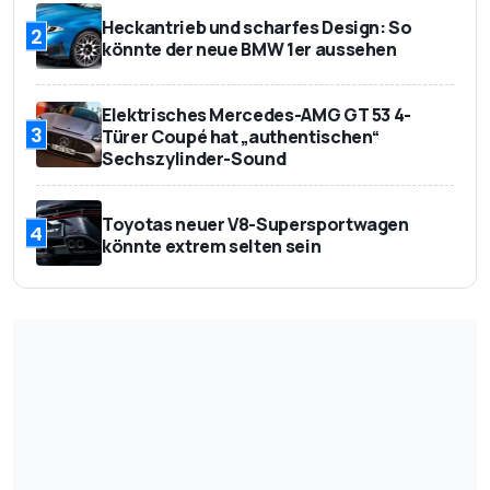
Schadstoffklasse
Euro 6
Heckantrieb und scharfes Design: So
2
könnte der neue BMW 1er aussehen
Elektrisches Mercedes-AMG GT 53 4-
3
Türer Coupé hat „authentischen“
Sechszylinder-Sound
Toyotas neuer V8-Supersportwagen
4
könnte extrem selten sein