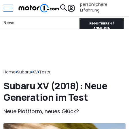
persönlichere
Erfahrung
News
REGISTRIEREN /
ANMELDEN
Ahorn CV 560 (2026) im
Adria Twin (2026): Kult-
Lucid Air Gran
Test: Lagerkoller oder
Campervan komplett
(2026) im Test
Allrounder-Glück?
neu
nur Reichweit
Home
Subaru
XV
Tests
Subaru XV (2018): Neue
Generation im Test
Neue Plattform, neues Glück?