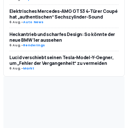
Elektrisches Mercedes-AMG GT 53 4-Türer Coupé
hat „authentischen“ Sechszylinder-Sound
6 Aug.
-
Auto News
Heckantrieb und scharfes Design: So könnte der
neue BMW 1er aussehen
6 Aug.
-
Renderings
Lucid verschiebt seinen Tesla-Model-Y-Gegner,
um „Fehler der Vergangenheit“ zu vermeiden
6 Aug.
-
Markt