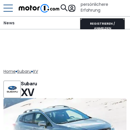
persönlichere
Erfahrung
News
REGISTRIEREN /
ANMELDEN
Home
Subaru
XV
Subaru
XV