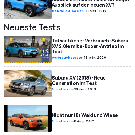
Ausblick auf den neuen XV?
Genfer Autosalon
-
11 Mär. 2019
Neueste Tests
Tatsächlicher Verbrauch: Subaru
XV 2.0ie mit e-Boxer-Antrieb im
Test
Verbrauchstests
-
18 Mär. 2020
Subaru XV (2018): Neue
Generation im Test
Einzeltests
-
23 Jan. 2018
Nicht nur für Wald und Wiese
Einzeltests
-
8 Aug. 2012