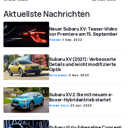
Aktuellste Nachrichten
Neuer Subaru XV: Teaser-Video
vor Premiere am 15. September
Teaser
-
1 Sep. 2022
Subaru XV (2021): Verbesserte
Details und leicht modifizierte
Optik
Auto News
-
2 Nov. 2020
Subaru XV 2.0ie mit neuem e-
Boxer-Hybridantrieb startet
Green Cars
-
23 Jan. 2020
Subaru Viziv Adrenaline Concept: