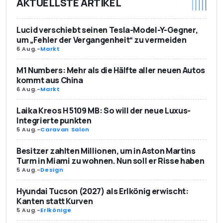
AKTUELLSTE ARTIKEL
Lucid verschiebt seinen Tesla-Model-Y-Gegner,
um „Fehler der Vergangenheit“ zu vermeiden
6 Aug.
-
Markt
M1 Numbers: Mehr als die Hälfte aller neuen Autos
kommt aus China
6 Aug.
-
Markt
Laika Kreos H 5109 MB: So will der neue Luxus-
Integrierte punkten
5 Aug.
-
Caravan Salon
Besitzer zahlten Millionen, um in Aston Martins
Turm in Miami zu wohnen. Nun soll er Risse haben
5 Aug.
-
Design
Hyundai Tucson (2027) als Erlkönig erwischt:
Kanten statt Kurven
5 Aug.
-
Erlkönige