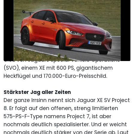
Von
:
Stefan Wagner
28. Jun. 2017
um
14:11 Uhr
Als bevorzugte Quelle Motor1.com
auf Google hinzufügen
Viel mehr geht wirklich nicht. Jetzt wird es
ziemlich verrückt. Sagen Sie Hallo zum neuesten
Clou von Jaguars Special Vehicle Operations
(SVO), einem XE mit 600 PS, gigantischem
Heckflügel und 170.000-Euro-Preisschild.
Stärkster Jag aller Zeiten
Der ganze Irrsinn nennt sich Jaguar XE SV Project
8. Er folgt auf den offenen, streng limitierten
575-PS-F-Type namens Project 7, ist aber
nochmals deutlich spezialisierter. Und er weicht
nochmals deutlich stärker von der Serie ab. Laut