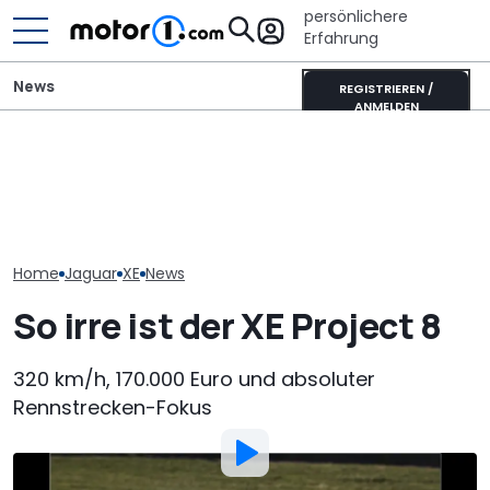
persönlichere
Erfahrung
News
REGISTRIEREN /
ANMELDEN
Lucid verschiebt seinen
Jaguar Type 01 zeigt sich
Tesla-Model-Y-Gegner,
Neuer Audi Q
beim Goodwood Festival
um „Fehler der
Zweite Genera
of Speed 2026
Vergangenheit“ zu
SUV-Coupés b
vermeiden
Home
Jaguar
XE
News
So irre ist der XE Project 8
320 km/h, 170.000 Euro und absoluter
Rennstrecken-Fokus