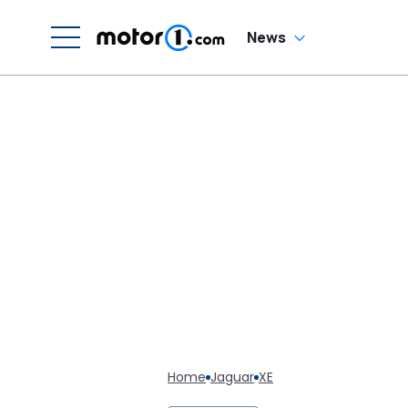
News
Home
Jaguar
XE