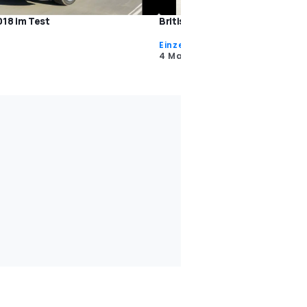
018 im Test
Britischer BMW mit Biss
Einzeltests
4 Mai 2015