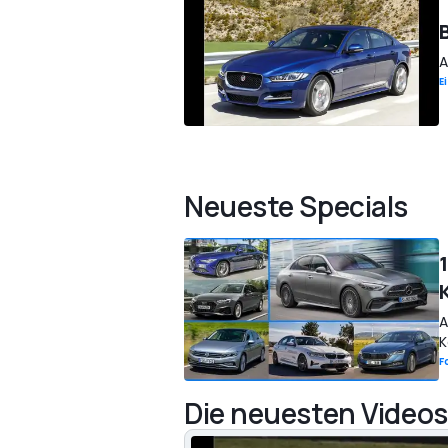
A
E
Neueste Specials
A
K
F
Die neuesten Videos