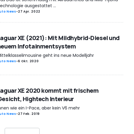
echnologie ausgestattet ...
uto News
-
27 Apr. 2022
Jaguar XE (2021): Mit Mildhybrid-Diesel und
neuem Infotainmentsystem
ittelklasselimousine geht ins neue Modelljahr
uto News
-
6 Okt. 2020
Jaguar XE 2020 kommt mit frischem
Gesicht, Hightech Interieur
nnen wie ein I-Pace, aber kein V6 mehr
uto News
-
27 Feb. 2019