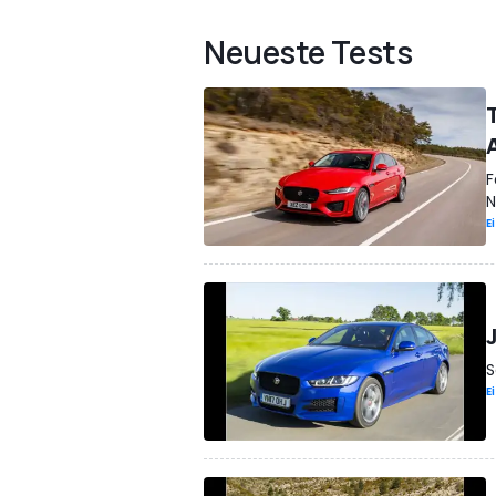
Neueste Tests
F
N
E
S
E