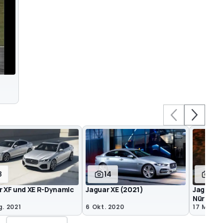
8
14
3
r XF und XE R-Dynamic
Jaguar XE (2021)
Jaguar X
Nürburg
. 2021
6 Okt. 2020
17 Mär. 