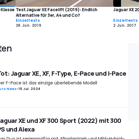
-Klasse
Test Jaguar XE Facelift (2019): Endlich
Jaguar XE 2
Alternative für 3er, A4 und Co?
Einzeltests
Einzeltests
26 Jun. 2019
2 Jun. 2017
ten
Tot: Jaguar XE, XF, F-Type, E-Pace und I-Pace
er F-Pace ist das einzige überlebende Modell
uto News
-
15 Jul. 2024
Jaguar XE und XF 300 Sport (2022) mit 300
PS und Alexa
as Duo ist serienmäßig mit Allradantrieb und Mild-Hybrid-