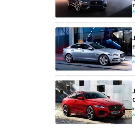
T
A
M
A
I
A