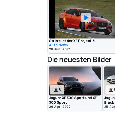
So irre ist der XE Project 8
Auto News
28 Jun. 2017
Die neuesten Bilder
8
Jaguar XE 300 Sport und XF
Jagua
300 Sport
Black
26 Apr. 2022
25 Aug