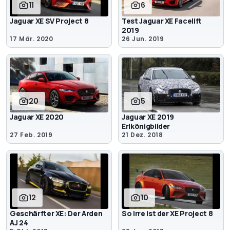
11
6
Jaguar XE SV Project 8
Test Jaguar XE Facelift
2019
17 Mär. 2020
26 Jun. 2019
20
5
Jaguar XE 2020
Jaguar XE 2019
Erlkönigbilder
27 Feb. 2019
21 Dez. 2018
12
10
Geschärfter XE: Der Arden
So irre ist der XE Project 8
AJ 24