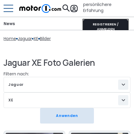
persönlichere
Erfahrung
News
REGISTRIEREN /
ANMELDEN
Home
Jaguar
XE
Bilder
Jaguar XE Foto Galerien
Filtern nach:
Jaguar
XE