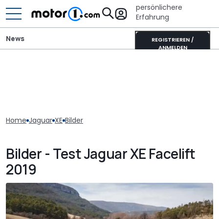
persönlichere
Erfahrung
News
REGISTRIEREN /
ANMELDEN
Home
Jaguar
XE
Bilder
Bilder - Test Jaguar XE Facelift
2019