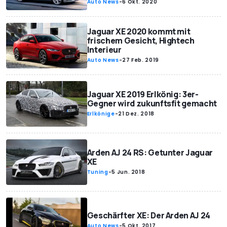
Auto News
-
6 Okt. 2020
Jaguar XE 2020 kommt mit
frischem Gesicht, Hightech
Interieur
Auto News
-
27 Feb. 2019
Jaguar XE 2019 Erlkönig: 3er-
Gegner wird zukunftsfit gemacht
Erlkönige
-
21 Dez. 2018
Arden AJ 24 RS: Getunter Jaguar
XE
Tuning
-
5 Jun. 2018
Geschärfter XE: Der Arden AJ 24
Auto News
-
5 Okt. 2017