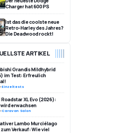
Der neueste Dodge
Charger hat 600 PS
Ist das die coolste neue
Retro-Harley des Jahres?
Die Deadwood rockt!
UELLSTE ARTIKEL
bishi Grandis Mildhybrid
) im Test: Erfreulich
al!
-
Einzeltests
 Roadstar XL Evo (2026):
 wird erwachsen
-
Caravan Salon
ativer Lambo Murciélago
 zum Verkauf: Wie viel