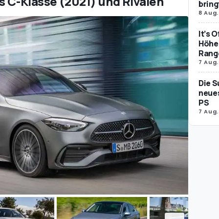
s C-Klasse (2021) und Rivalen
bring
8 Aug.
It’s 
Höher
Rang
7 Aug.
Die S
neues
PS
7 Aug.