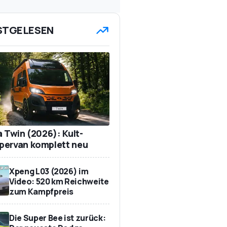
STGELESEN
a Twin (2026): Kult-
ervan komplett neu
Xpeng L03 (2026) im
Video: 520 km Reichweite
zum Kampfpreis
Die Super Bee ist zurück: