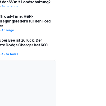
t der SV mit Handschaltung?
-
Supercars
Offroad-Time: H&R-
legungsfedern für den Ford
er
-
Anzeige
uper Bee ist zurück: Der
te Dodge Charger hat 600
-
Auto News