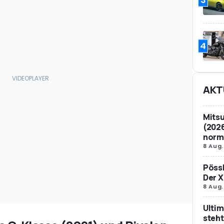
4
AKT
Mitsu
(2026
norm
8 Aug.
Pössl
Der X
8 Aug.
Ultim
steht