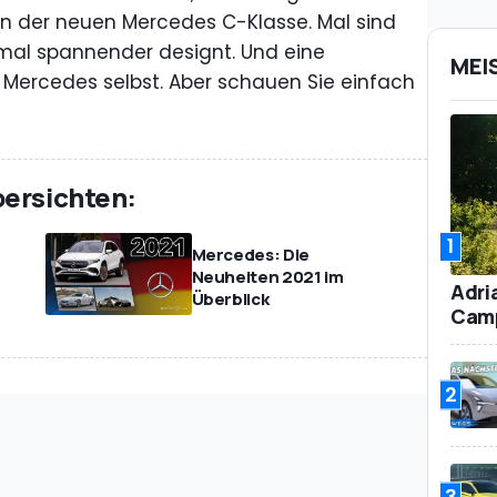
en der neuen Mercedes C-Klasse. Mal sind
, mal spannender designt. Und eine
MEI
 Mercedes selbst. Aber schauen Sie einfach
bersichten:
s
1
Mercedes: Die
Neuheiten 2021 im
Adri
Überblick
Camp
2
3