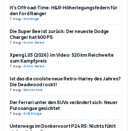
It’s Offroad-Time: H&R-Höherlegungsfedern für
den Ford Ranger
7 Aug.
-
Anzeige
Die Super Bee ist zurück: Der neueste Dodge
Charger hat 600 PS
7 Aug.
-
Auto News
Xpeng L03 (2026) im Video: 520 km Reichweite
zum Kampfpreis
7 Aug.
-
Auto News
Ist das die coolste neue Retro-Harley des Jahres?
Die Deadwood rockt!
7 Aug.
-
Motorrad
Der Ferrari unter den SUVs verändert sich: Neuer
Purosangue gesichtet
7 Aug.
-
Erlkönige
Unterwegs im Donkervoort P24 RS: Nichts fühlt