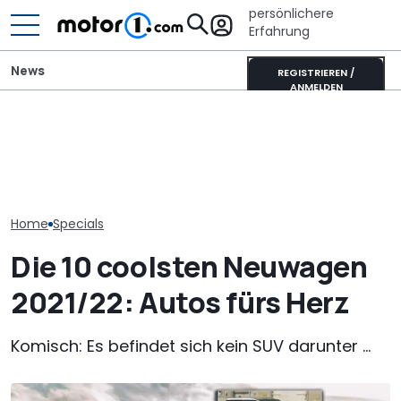
persönlichere
Erfahrung
News
REGISTRIEREN /
ANMELDEN
Toyota GR GT 
Toyotas neuer V8-
It’s Offroad-Time: H&R-
Track Pack no
Supersportwagen könnte
Höherlegungsfedern für
extremer? Un
extrem selten sein
den Ford Ranger
Rendering
Home
Specials
Die 10 coolsten Neuwagen
2021/22: Autos fürs Herz
Komisch: Es befindet sich kein SUV darunter ...