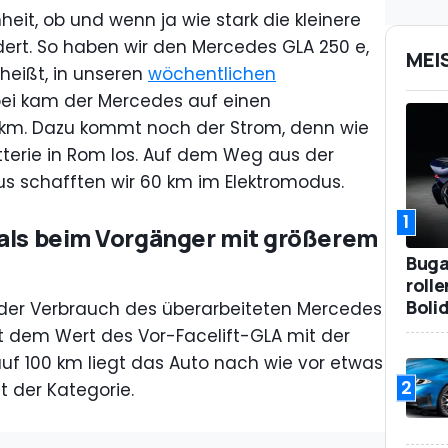
heit, ob und wenn ja wie stark die kleinere
ert. So haben wir den Mercedes GLA 250 e,
MEI
 heißt, in unseren
wöchentlichen
ei kam der Mercedes auf einen
00 km. Dazu kommt noch der Strom, denn wie
tterie in Rom los. Auf dem Weg aus der
us schafften wir 60 km im Elektromodus.
1
 als beim Vorgänger mit größerem
Bugat
roll
Boli
 der Verbrauch des überarbeiteten Mercedes
t dem Wert des Vor-Facelift-GLA mit der
r auf 100 km liegt das Auto nach wie vor etwas
2
t der Kategorie.