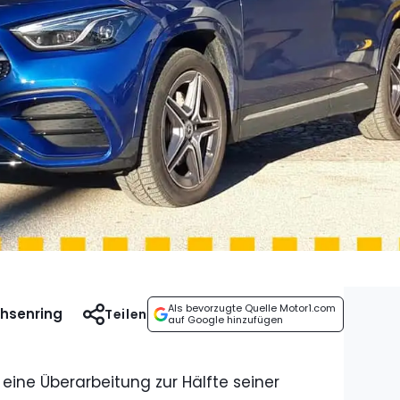
Als bevorzugte Quelle Motor1.com
chsenring
Teilen
auf Google hinzufügen
eine Überarbeitung zur Hälfte seiner