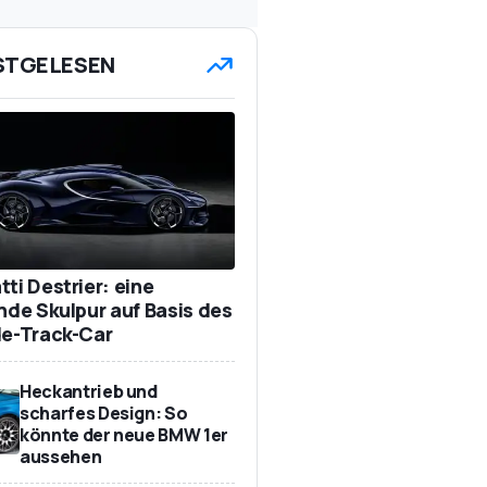
STGELESEN
ti Destrier: eine
ende Skulpur auf Basis des
de-Track-Car
Heckantrieb und
scharfes Design: So
könnte der neue BMW 1er
aussehen