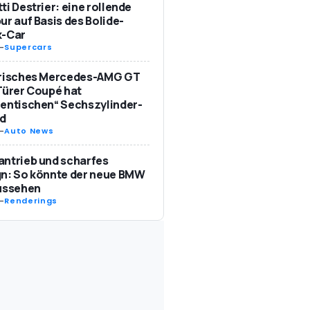
ti Destrier: eine rollende
ur auf Basis des Bolide-
k-Car
-
Supercars
trisches Mercedes-AMG GT
Türer Coupé hat
entischen“ Sechszylinder-
d
-
Auto News
ntrieb und scharfes
n: So könnte der neue BMW
aussehen
-
Renderings