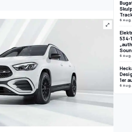
Bugat
Skulp
Trac
6 Aug.
Elek
53 4-
„auth
Soun
6 Aug.
Hecka
Desig
1er 
6 Aug.