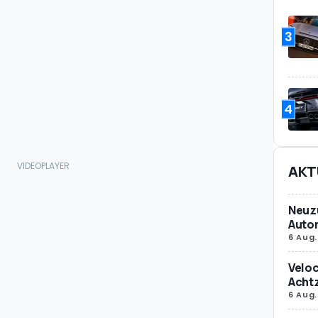
3
4
AKT
Neuz
Autom
6 Aug.
Veloc
Achtz
6 Aug.