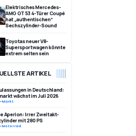
Elektrisches Mercedes-
AMG GT 53 4-Türer Coupé
hat „authentischen“
Sechszylinder-Sound
Toyotas neuer V8-
Supersportwagen könnte
extrem selten sein
UELLSTE ARTIKEL
ulassungen in Deutschland:
arkt wächst im Juli 2026
-
Markt
e Aperion: Irrer Zweitakt-
ylinder mit 280 PS
-
Motorrad