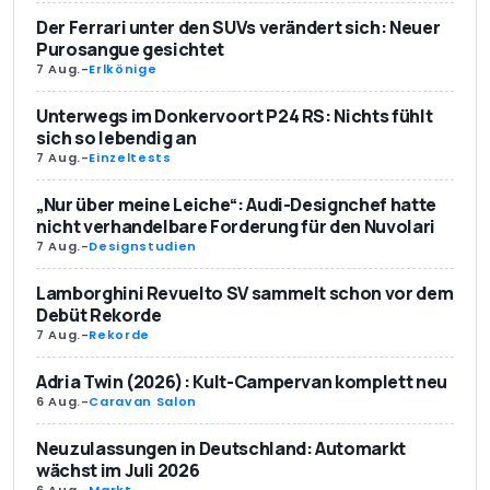
Der Ferrari unter den SUVs verändert sich: Neuer
Purosangue gesichtet
7 Aug.
-
Erlkönige
Unterwegs im Donkervoort P24 RS: Nichts fühlt
sich so lebendig an
7 Aug.
-
Einzeltests
„Nur über meine Leiche“: Audi-Designchef hatte
nicht verhandelbare Forderung für den Nuvolari
7 Aug.
-
Designstudien
Lamborghini Revuelto SV sammelt schon vor dem
Debüt Rekorde
7 Aug.
-
Rekorde
Adria Twin (2026): Kult-Campervan komplett neu
6 Aug.
-
Caravan Salon
Neuzulassungen in Deutschland: Automarkt
wächst im Juli 2026