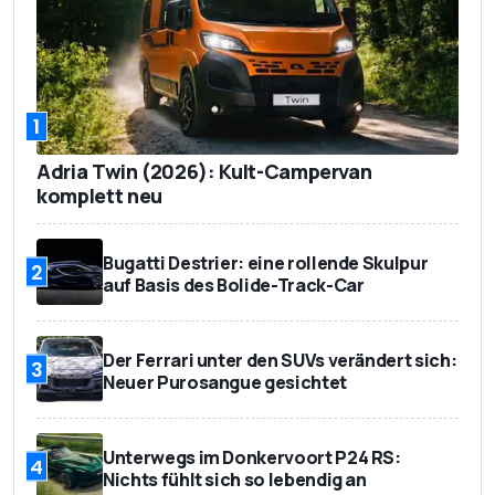
500 kg
Anhängelast
4,6 Liter/100 km
Verbrauch
(WLTP)
1
104 g CO2/km
Emission
(WLTP), Euro 6d
Adria Twin (2026): Kult-Campervan
26.800 Euro
komplett neu
Basispreis
28.750 Euro
Preis der Testversion
Bugatti Destrier: eine rollende Skulpur
2
auf Basis des Bolide-Track-Car
Der Ferrari unter den SUVs verändert sich:
3
Neuer Purosangue gesichtet
Unterwegs im Donkervoort P24 RS:
4
Nichts fühlt sich so lebendig an