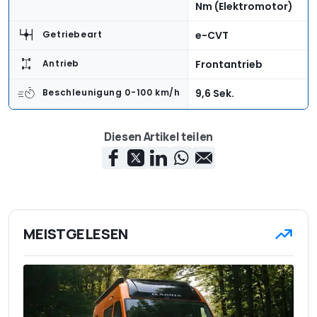
Nm (Elektromotor)
e-CVT
Getriebeart
Frontantrieb
Antrieb
9,6 Sek.
Beschleunigung 0-100 km/h
185 km/h
Höchstgeschwindigkeit
Diesen Artikel teilen
4.089 mm
Länge
1.810 mm
Breite
1.526 mm
Höhe
MEISTGELESEN
304 - 1.205 Liter
Kofferraumvolumen
1.302 kg
Leergewicht
388 kg
Zuladung