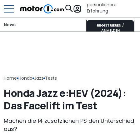
persönlichere
Erfahrung
News
REGISTRIEREN /
ANMELDEN
Unterwegs im
Donkervoort P24 RS:
Ist das die coolste neue
Ahorn CV 560 
Nichts fühlt sich so
Retro-Harley des Jahres?
Test: Lagerkol
lebendig an
Die Deadwood rockt!
Allrounder-Gl
Home
Honda
Jazz
Tests
Honda Jazz e:HEV (2024):
Das Facelift im Test
Machen die 14 zusätzlichen PS den Unterschied
aus?