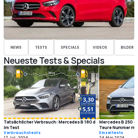
NEWS
TESTS
SPECIALS
VIDEOS
BILDER
Neueste Tests & Specials
Tatsächlicher Verbrauch: Mercedes B 180 d
Mercedes B 250 4m
im Test
Teure Nummer mit 
Verbrauchstests
Einzeltests
17 Jul. 2024
24 Mai 2024