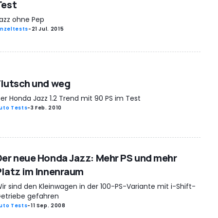
Test
azz ohne Pep
inzeltests
-
21 Jul. 2015
Flutsch und weg
er Honda Jazz 1.2 Trend mit 90 PS im Test
uto Tests
-
3 Feb. 2010
Der neue Honda Jazz: Mehr PS und mehr
Platz im Innenraum
ir sind den Kleinwagen in der 100-PS-Variante mit i-Shift-
etriebe gefahren
uto Tests
-
11 Sep. 2008