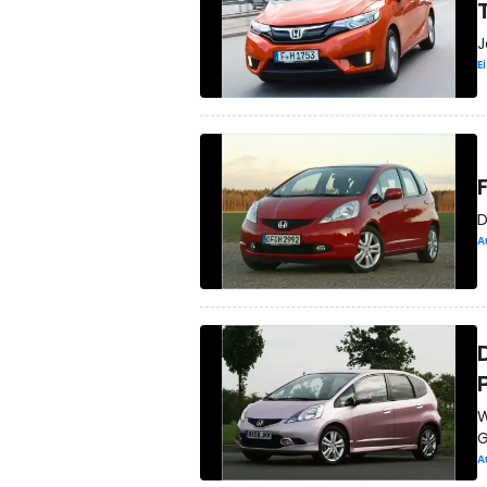
J
E
D
A
W
G
A