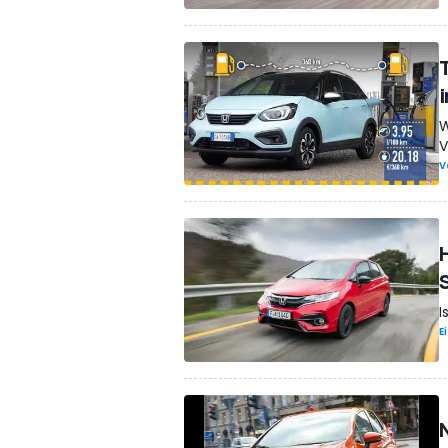
W
V
V
I
E