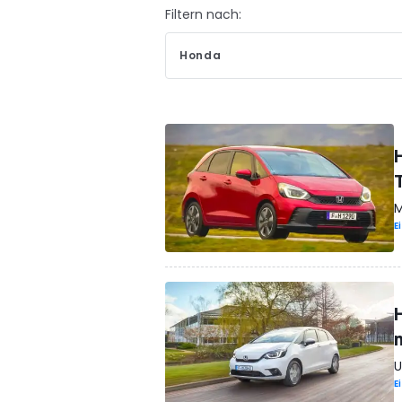
Filtern nach:
Honda
M
E
U
E