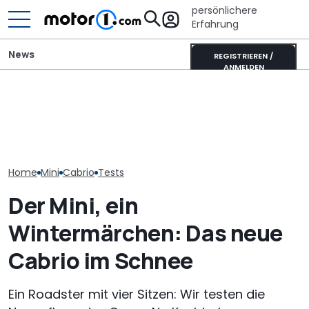
persönlichere
Erfahrung
News
REGISTRIEREN /
ANMELDEN
Mini One von 2002 im
Wer gehört wem? Alle
Finaler Härtete
Fahrbericht: Hildebrandt
großen Automarken und
erprobt neue
im Hildebrand
ihre Mutterkonzerne
Countryman Ed
Home
Mini
Cabrio
Tests
Der Mini, ein
Wintermärchen: Das neue
Cabrio im Schnee
Ein Roadster mit vier Sitzen: Wir testen die