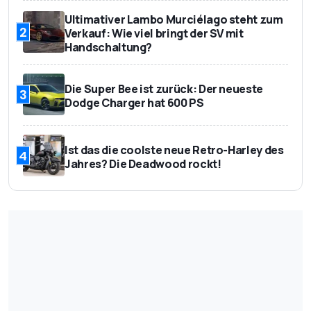
Ultimativer Lambo Murciélago steht zum
2
Verkauf: Wie viel bringt der SV mit
Handschaltung?
Die Super Bee ist zurück: Der neueste
3
Dodge Charger hat 600 PS
Ist das die coolste neue Retro-Harley des
4
Jahres? Die Deadwood rockt!