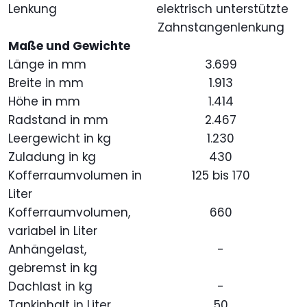
Lenkung
elektrisch unterstützte
Zahnstangenlenkung
Maße und Gewichte
Länge in mm
3.699
Breite in mm
1.913
Höhe in mm
1.414
Radstand in mm
2.467
Leergewicht in kg
1.230
Zuladung in kg
430
Kofferraumvolumen in
125 bis 170
Liter
Kofferraumvolumen,
660
variabel in Liter
Anhängelast,
-
gebremst in kg
Dachlast in kg
-
Tankinhalt in Liter
50