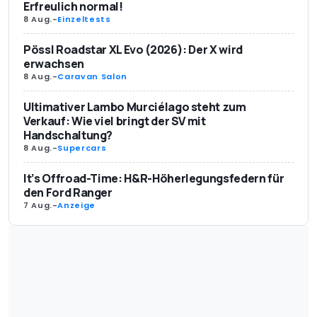
Erfreulich normal!
8 Aug.
-
Einzeltests
Pössl Roadstar XL Evo (2026): Der X wird
erwachsen
8 Aug.
-
Caravan Salon
Ultimativer Lambo Murciélago steht zum
Verkauf: Wie viel bringt der SV mit
Handschaltung?
8 Aug.
-
Supercars
It’s Offroad-Time: H&R-Höherlegungsfedern für
den Ford Ranger
7 Aug.
-
Anzeige