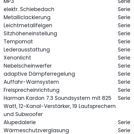
MP3
Serie
elektr. Schiebedach
Serie
Metalliclackierung
Serie
Leichtmetallfelgen
Serie
Sitzhöheneinstellung
Serie
Tempomat
Serie
Lederausstattung
Serie
Xenonlicht
Serie
Nebelscheinwerfer
Serie
adaptive Dämpferregelung
Serie
Auffahr-Warnsystem
Serie
Freisprecheinrichtung
Serie
Harman Kardon 7.3 Soundsystem mit 825
Serie
Watt, 12-Kanal-Verstärker, 19 Lautsprechern
und Subwoofer
Alupedalerie
Serie
Wärmeschutzverglasung
Serie