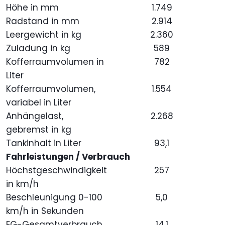
Höhe in mm
1.749
Radstand in mm
2.914
Leergewicht in kg
2.360
Zuladung in kg
589
Kofferraumvolumen in
782
Liter
Kofferraumvolumen,
1.554
variabel in Liter
Anhängelast,
2.268
gebremst in kg
Tankinhalt in Liter
93,1
Fahrleistungen / Verbrauch
Höchstgeschwindigkeit
257
in km/h
Beschleunigung 0-100
5,0
km/h in Sekunden
EG-Gesamtverbrauch
14,1