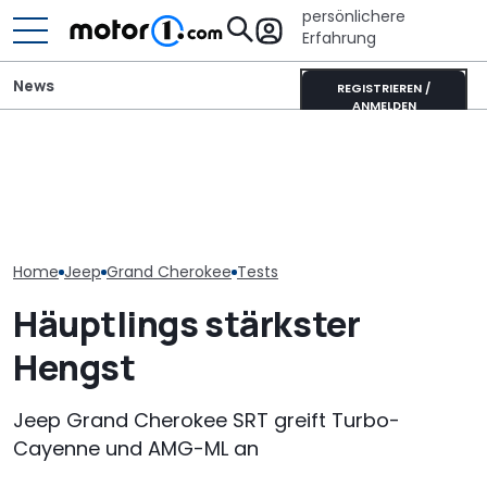
persönlichere
Erfahrung
News
REGISTRIEREN /
ANMELDEN
Neuer Jeep Compass
Toyota Corolla Touring
Jeep Avenger 
(2026) mit Plug-in-Hybrid
Sports (2026) im Test:
Facelift mit Mi
im Kurztest
Alles Taxi oder was?
Kurztest
Home
Jeep
Grand Cherokee
Tests
Häuptlings stärkster
Hengst
Jeep Grand Cherokee SRT greift Turbo-
Cayenne und AMG-ML an