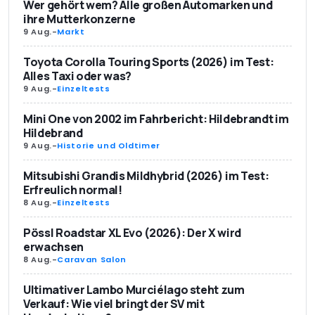
Wer gehört wem? Alle großen Automarken und
ihre Mutterkonzerne
9 Aug.
-
Markt
Toyota Corolla Touring Sports (2026) im Test:
Alles Taxi oder was?
9 Aug.
-
Einzeltests
Mini One von 2002 im Fahrbericht: Hildebrandt im
Hildebrand
9 Aug.
-
Historie und Oldtimer
Mitsubishi Grandis Mildhybrid (2026) im Test:
Erfreulich normal!
8 Aug.
-
Einzeltests
Pössl Roadstar XL Evo (2026): Der X wird
erwachsen
8 Aug.
-
Caravan Salon
Ultimativer Lambo Murciélago steht zum
Verkauf: Wie viel bringt der SV mit