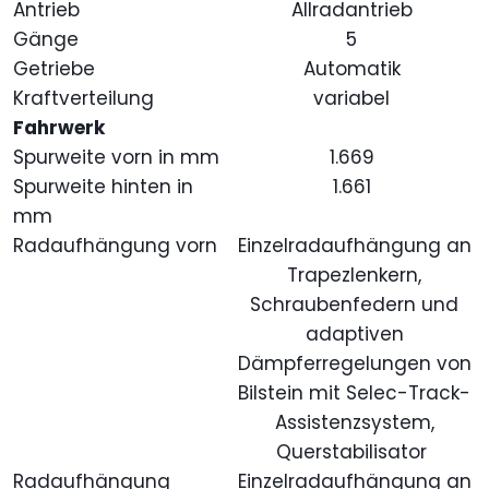
Antrieb
Allradantrieb
Gänge
5
Getriebe
Automatik
Kraftverteilung
variabel
Fahrwerk
Spurweite vorn in mm
1.669
Spurweite hinten in
1.661
mm
Radaufhängung vorn
Einzelradaufhängung an
Trapezlenkern,
Schraubenfedern und
adaptiven
Dämpferregelungen von
Bilstein mit Selec-Track-
Assistenzsystem,
Querstabilisator
Radaufhängung
Einzelradaufhängung an