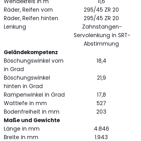
Wendekreis in m
11,6
Räder, Reifen vorn
295/45 ZR 20
Räder, Reifen hinten
295/45 ZR 20
Lenkung
Zahnstangen-
Servolenkung in SRT-
Abstimmung
Geländekompetenz
Böschungswinkel vorn
18,4
in Grad
Böschungswinkel
21,9
hinten in Grad
Rampenwinkel in Grad
17,8
Wattiefe in mm
527
Bodenfreiheit in mm
203
Maße und Gewichte
Länge in mm
4.846
Breite in mm
1.943