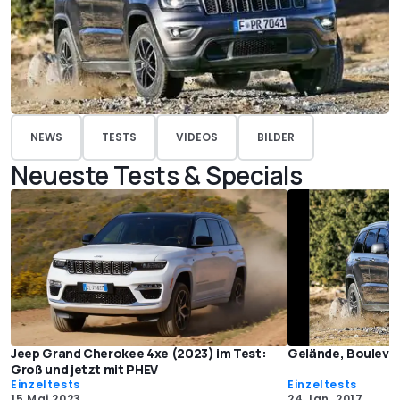
NEWS
TESTS
VIDEOS
BILDER
Neueste Tests & Specials
Jeep Grand Cherokee 4xe (2023) im Test:
Gelände, Bouleva
Groß und jetzt mit PHEV
Einzeltests
Einzeltests
15 Mai 2023
24 Jan. 2017