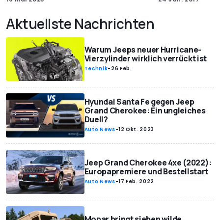
Aktuellste Nachrichten
Warum Jeeps neuer Hurricane-
Vierzylinder wirklich verrückt ist
Technik
-
26 Feb.
Hyundai Santa Fe gegen Jeep
Grand Cherokee: Ein ungleiches
Duell?
Auto News
-
12 Okt. 2023
Jeep Grand Cherokee 4xe (2022):
Europapremiere und Bestellstart
Auto News
-
17 Feb. 2022
Mopar bringt sieben wilde